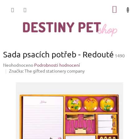
Přejít
NÁKUP
na
obsah
KOŠÍK
Sada psacích potřeb - Redouté
1490
Průměrné
Neohodnoceno
Podrobnosti hodnocení
hodnocení
Značka:
The gifted stationery company
produktu
je
0,0
z
5
hvězdiček.