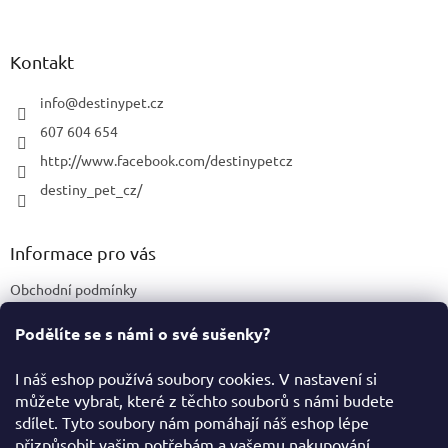
á
p
a
Kontakt
t
í
info
@
destinypet.cz
607 604 654
http://www.facebook.com/destinypetcz
destiny_pet_cz/
Informace pro vás
Obchodní podmínky
Podmínky ochrany osobních údajů
Podělíte se s námi o své sušenky?
Certifikace a označení produktů
I náš eshop používá soubory cookies. V nastavení si
můžete vybrat, které z těchto souborů s námi budete
Facebook
sdílet. Tyto soubory nám pomáhají náš eshop lépe
přizpůsobit vašim potřebám a vašemu nakupování.