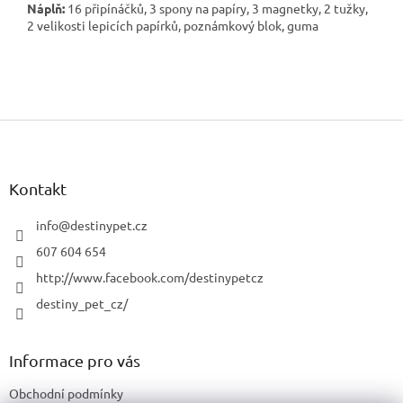
Náplň:
16 připínáčků, 3 spony na papíry, 3 magnetky, 2 tužky,
2 velikosti lepicích papírků, poznámkový blok, guma
Z
á
p
a
Kontakt
t
í
info
@
destinypet.cz
607 604 654
http://www.facebook.com/destinypetcz
destiny_pet_cz/
Informace pro vás
Obchodní podmínky