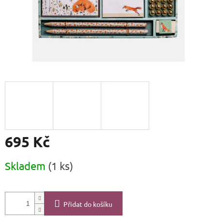
695 Kč
Měrná
Skladem
(1 ks)
cena:
Přidat do košíku