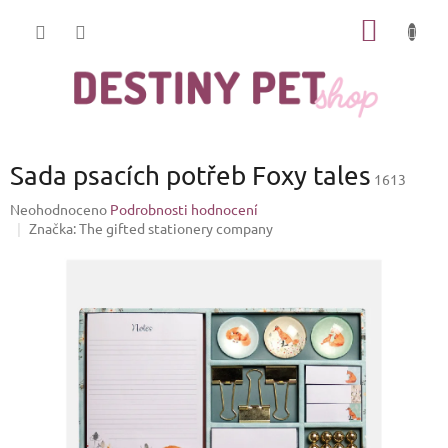
Přejít
NÁKUP
na
obsah
KOŠÍK
Sada psacích potřeb Foxy tales
1613
Průměrné
Neohodnoceno
Podrobnosti hodnocení
hodnocení
Značka:
The gifted stationery company
produktu
je
0,0
z
5
hvězdiček.