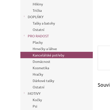
n
Mikiny
e
Trička
l
DOPLŇKY
Tašky a batohy
Ostatní
PRO RADOST
Placky
Hrnečky a láhve
Kancelářské potřeby
Domácnost
Kosmetika
Hračky
Dárkové tašky
Souvi
Ostatní
MOTIVY
Kočky
Psi