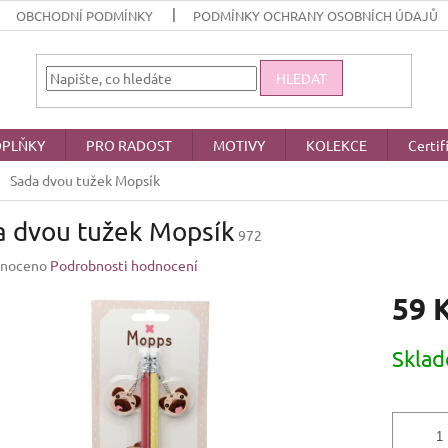
OBCHODNÍ PODMÍNKY
PODMÍNKY OCHRANY OSOBNÍCH ÚDAJŮ
HLEDAT
PLŇKY
PRO RADOST
MOTIVY
KOLEKCE
Certif
Sada dvou tužek Mopsík
a dvou tužek Mopsík
972
né
noceno
Podrobnosti hodnocení
ení
59 
u
Měrná
Skla
cena:
ek.