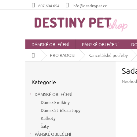
Přejít
607 604 654
info@destinypet.cz
na
obsah
DÁMSKÉ OBLEČENÍ
PÁNSKÉ OBLEČENÍ
DO
Domů
PRO RADOST
Kancelářské potřeby
P
Sad
o
Přeskočit
s
Průměr
Neohod
Kategorie
kategorie
t
hodnoc
r
produkt
DÁMSKÉ OBLEČENÍ
a
je
Dámské mikiny
n
0,0
z
Dámská trička a topy
n
5
í
Kalhoty
hvězdič
p
Šaty
a
PÁNSKÉ OBLEČENÍ