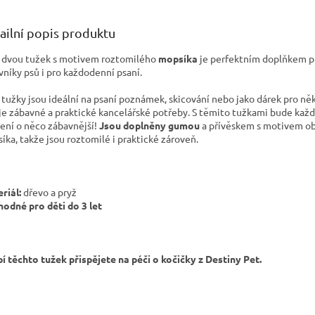
ailní popis produktu
 dvou tužek s motivem roztomilého
mopsíka
je perfektním doplňkem p
vníky psů i pro každodenní psaní.
 tužky jsou ideální na psaní poznámek, skicování nebo jako dárek pro ně
je zábavné a praktické kancelářské potřeby. S těmito tužkami bude každ
lení o něco zábavnější!
Jsou doplněny gumou
a přívěskem s motivem o
íka, takže jsou roztomilé i praktické zároveň.
riál:
dřevo a pryž
odné pro děti do 3 let
í těchto tužek přispějete na péči o kočičky z Destiny Pet.