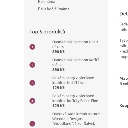
Psí máma
Psí a kočičí máma
Det
Sada
milo
Top 5 produktů
Tyto
Dámská mikina moon Heart
milu
of cats
kres
890 Kč
mops
Dámská mikina moon Kočičí
máma
890 Kč
Balzám na rty v plechové
Mate
krabičce Kočičí život
Nevh
129 Kč
Balzám na rty v plechové
krabičce kočičky Feline Fine
Koup
129 Kč
Dárková sada krémů na ruce
Wrendale Designs
"Woodland", 2 ks - Šalvěj,