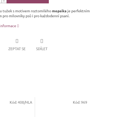
u tužek s motivem roztomilého
mopsíka
je perfektním
 pro milovníky psů i pro každodenní psaní.
 informace
ZEPTAT SE
SDÍLET
Kód:
408/HLA
Kód:
969