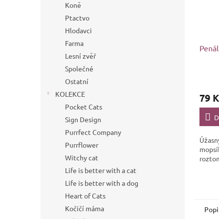
Koně
Ptactvo
Hlodavci
Farma
Penál
Lesní zvěř
Společné
Ostatní
KOLEKCE
79 K
Pocket Cats
D
Sign Design
Purrfect Company
Úžasný
Purrflower
mopsík
Witchy cat
rozto
Life is better with a cat
Life is better with a dog
Heart of Cats
Kočičí máma
Popi