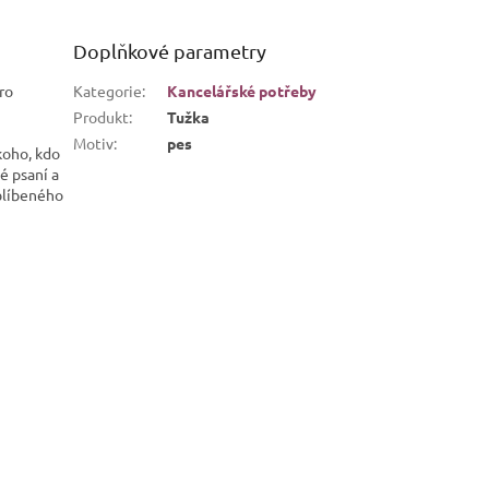
Doplňkové parametry
ro
Kategorie
:
Kancelářské potřeby
Produkt
:
Tužka
Motiv
:
pes
koho, kdo
é psaní a
blíbeného