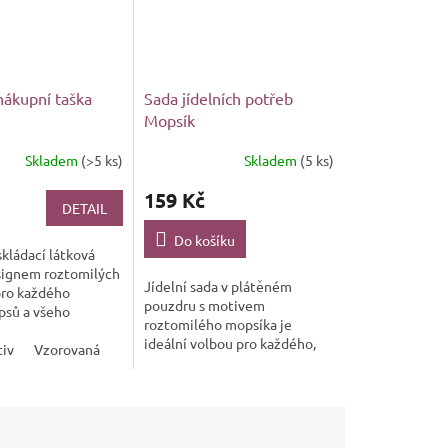
nákupní taška
Sada jídelních potřeb
Mopsík
Skladem
(>5 ks)
Skladem
(5 ks)
159 Kč
DETAIL
Do košíku
skládací látková
signem roztomilých
Jídelní sada v plátěném
pro každého
pouzdru s motivem
psů a všeho
roztomilého mopsíka je
o, protože tu
ideální volbou pro každého,
nadržujeme. I
tiv
Vzorovaná
kdo miluje praktické a stylové
de mají svoje
doplňky na cesty.