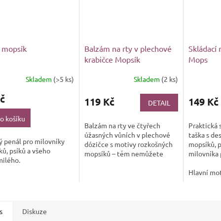
 mopsík
Balzám na rty v plechové
Skládací 
krabičce Mopsík
Mops
Skladem
(>5 ks)
Skladem
(2 ks)
č
119 Kč
149 Kč
DETAIL
o košíku
Balzám na rty ve čtyřech
Praktická 
úžasných vůních v plechové
taška s de
 penál pro milovníky
dózičce s motivy rozkošných
mopsíků, 
ů, psíků a všeho
mopsíků – těm nemůžete
milovníka 
milého.
odolat!
roztomiléh
kočkám ne
Hlavní mo
pejskové z
místo...
s
Diskuze