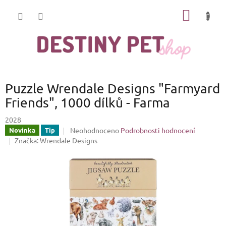
Přejít
NÁKUP
na
obsah
KOŠÍK
Puzzle Wrendale Designs "Farmyard
Friends", 1000 dílků - Farma
2028
Průměrné
Neohodnoceno
Podrobnosti hodnocení
Novinka
Tip
hodnocení
Značka:
Wrendale Designs
produktu
je
0,0
z
5
hvězdiček.