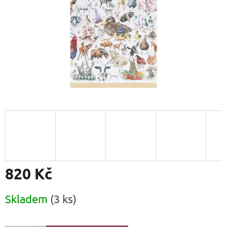
820 Kč
Měrná
Skladem
(3 ks)
cena: