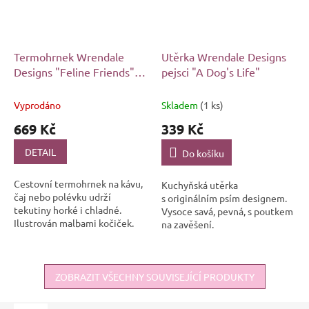
Termohrnek Wrendale
Utěrka Wrendale Designs
Designs "Feline Friends" -
pejsci "A Dog's Life"
Kočky
Vyprodáno
Skladem
(1 ks)
669 Kč
339 Kč
DETAIL
Do košíku
Cestovní termohrnek na kávu,
Kuchyňská utěrka
čaj nebo polévku udrží
s originálním psím designem.
tekutiny horké i chladné.
Vysoce savá, pevná, s poutkem
Ilustrován malbami kočiček.
na zavěšení.
ZOBRAZIT VŠECHNY SOUVISEJÍCÍ PRODUKTY