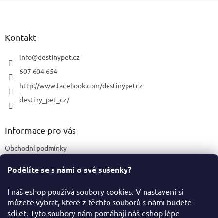
Z
á
p
a
Kontakt
t
í
info
@
destinypet.cz
607 604 654
http://www.facebook.com/destinypetcz
destiny_pet_cz/
Informace pro vás
Obchodní podmínky
Podmínky ochrany osobních údajů
Podělíte se s námi o své sušenky?
Certifikace a označení produktů
I náš eshop používá soubory cookies. V nastavení si
můžete vybrat, které z těchto souborů s námi budete
Facebook
sdílet. Tyto soubory nám pomáhají náš eshop lépe