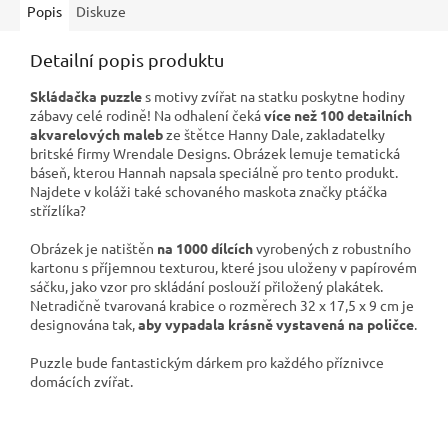
Popis
Diskuze
Detailní popis produktu
Skládačka puzzle
s motivy zvířat na statku poskytne hodiny
zábavy celé rodině! Na odhalení čeká
více než 100 detailních
akvarelových maleb
ze štětce Hanny Dale, zakladatelky
britské firmy Wrendale Designs. Obrázek lemuje tematická
báseň, kterou Hannah napsala speciálně pro tento produkt.
Najdete v koláži také schovaného maskota značky ptáčka
střízlíka?
Obrázek je natištěn
na 1000 dílcích
vyrobených z robustního
kartonu s příjemnou texturou, které jsou uloženy v papírovém
sáčku, jako vzor pro skládání poslouží přiložený plakátek.
Netradičně tvarovaná krabice o rozměrech 32 x 17,5 x 9 cm je
designována tak,
aby vypadala krásně
vystavená na poličce
.
Puzzle bude fantastickým dárkem pro každého příznivce
domácích zvířat.