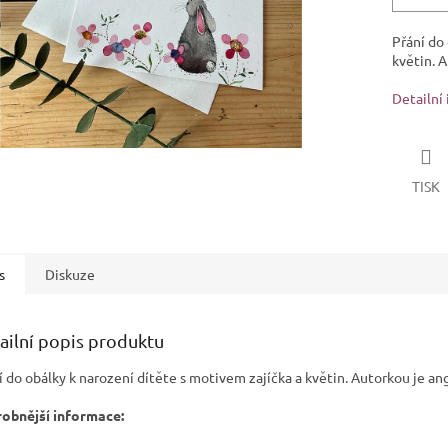
Přání do 
květin.
Au
Detailní
TISK
s
Diskuze
ailní popis produktu
í do obálky k narození dítěte s motivem zajíčka a květin.
Autorkou je ang
obnější informace: