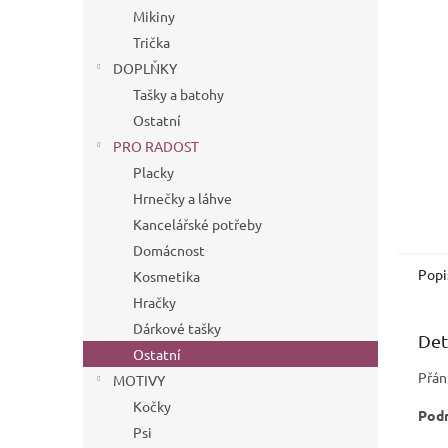
n
Mikiny
e
Trička
l
DOPLŇKY
Tašky a batohy
Ostatní
PRO RADOST
Placky
Hrnečky a láhve
Kancelářské potřeby
Domácnost
Popi
Kosmetika
Hračky
Dárkové tašky
Det
Ostatní
Přán
MOTIVY
Kočky
Podr
Psi