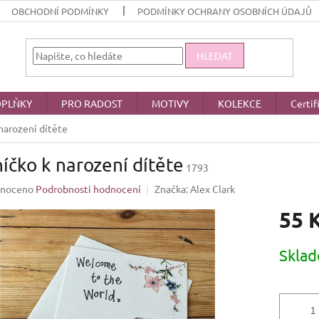
OBCHODNÍ PODMÍNKY
PODMÍNKY OCHRANY OSOBNÍCH ÚDAJŮ
HLEDAT
PLŇKY
PRO RADOST
MOTIVY
KOLEKCE
Certif
narození dítěte
íčko k narození dítěte
1793
né
noceno
Podrobnosti hodnocení
Značka:
Alex Clark
ení
55 
u
Měrná
Skla
cena:
ek.