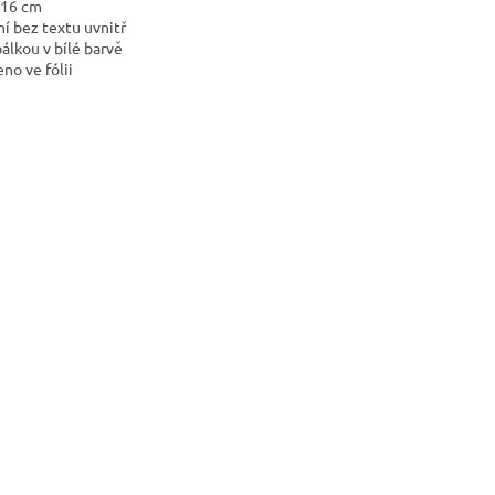
*16 cm
ní bez textu uvnitř
bálkou v bílé barvě
eno ve fólii