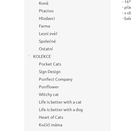
- 16
Koně
- přá
Ptactvo
- s o
- bal
Hlodavci
Farma
Lesní zvěř
Společné
Ostatní
KOLEKCE
Pocket Cats
Sign Design
Purrfect Company
Purrflower
Witchy cat
Life is better with a cat
Life is better with a dog
Heart of Cats
Kočičí máma