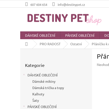
Přejít
607 604 654
info@destinypet.cz
na
obsah
DÁMSKÉ OBLEČENÍ
PÁNSKÉ OBLEČENÍ
DO
Domů
PRO RADOST
Ostatní
Přáníčko k 
P
Přán
o
Přeskočit
s
Průměr
Neohod
Kategorie
kategorie
t
hodnoc
r
produkt
DÁMSKÉ OBLEČENÍ
a
je
Dámské mikiny
n
0,0
z
Dámská trička a topy
n
5
í
Kalhoty
hvězdič
p
Šaty
a
PÁNSKÉ OBLEČENÍ