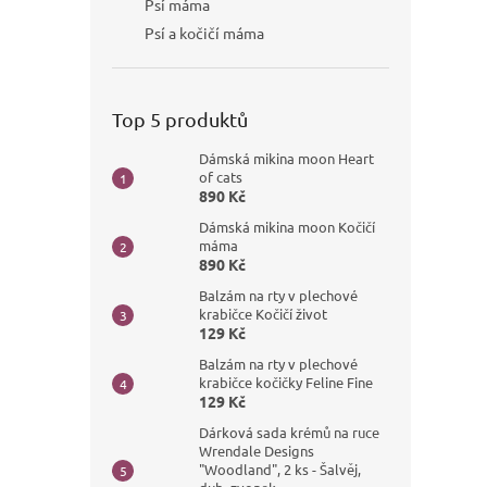
Psí máma
Psí a kočičí máma
Top 5 produktů
Dámská mikina moon Heart
of cats
890 Kč
Dámská mikina moon Kočičí
máma
890 Kč
Balzám na rty v plechové
krabičce Kočičí život
129 Kč
Balzám na rty v plechové
krabičce kočičky Feline Fine
129 Kč
Dárková sada krémů na ruce
Wrendale Designs
"Woodland", 2 ks - Šalvěj,