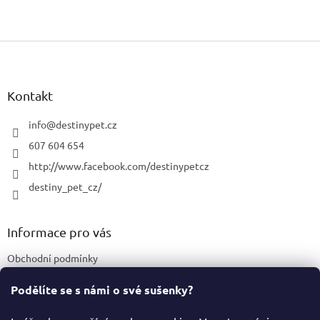
Z
á
p
a
Kontakt
t
í
info
@
destinypet.cz
607 604 654
http://www.facebook.com/destinypetcz
destiny_pet_cz/
Informace pro vás
Obchodní podmínky
Podmínky ochrany osobních údajů
Podělíte se s námi o své sušenky?
Certifikace a označení produktů