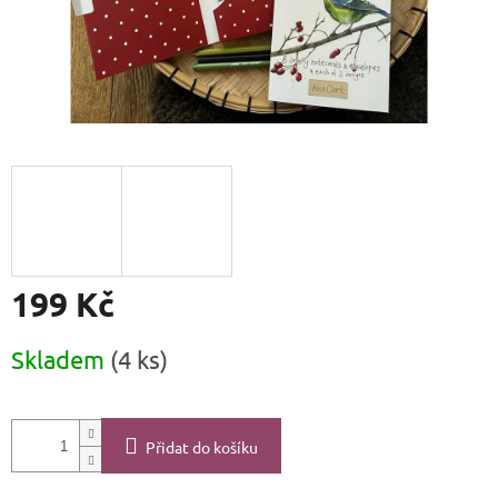
199 Kč
Měrná
Skladem
(4 ks)
cena:
Přidat do košíku