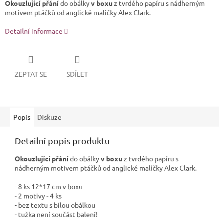
Okouzlující přání
do obálky
v boxu
z tvrdého papíru s nádherným
motivem ptáčků od anglické malíčky Alex Clark.
Detailní informace
ZEPTAT SE
SDÍLET
Popis
Diskuze
Detailní popis produktu
Okouzlující přání
do obálky
v boxu
z tvrdého papíru s
nádherným motivem ptáčků od anglické malíčky Alex Clark.
- 8 ks 12*17 cm v boxu
- 2 motivy - 4 ks
- bez textu s bílou obálkou
- tužka není součást balení!