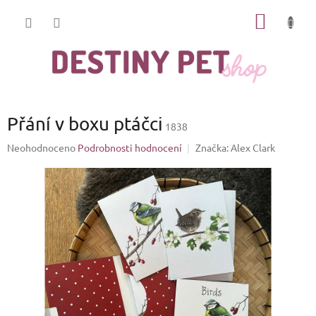
Přejít
NÁKUP
na
obsah
KOŠÍK
Přání v boxu ptáčci
1838
Průměrné
Neohodnoceno
Podrobnosti hodnocení
Značka:
Alex Clark
hodnocení
produktu
je
0,0
z
5
hvězdiček.