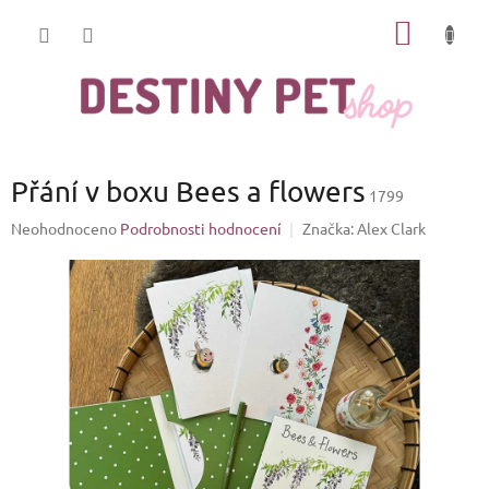
Přejít
NÁKUP
na
obsah
KOŠÍK
Přání v boxu Bees a flowers
1799
Průměrné
Neohodnoceno
Podrobnosti hodnocení
Značka:
Alex Clark
hodnocení
produktu
je
0,0
z
5
hvězdiček.