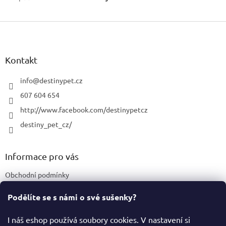
Z
á
p
a
Kontakt
t
í
info
@
destinypet.cz
607 604 654
http://www.facebook.com/destinypetcz
destiny_pet_cz/
Informace pro vás
Obchodní podmínky
Podmínky ochrany osobních údajů
Podělíte se s námi o své sušenky?
Certifikace a označení produktů
I náš eshop používá soubory cookies. V nastavení si