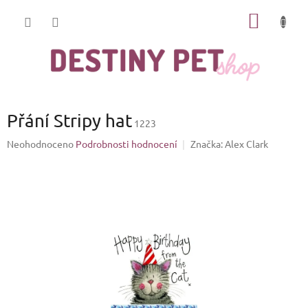
Přejít
NÁKUP
na
obsah
KOŠÍK
Přání Stripy hat
1223
Průměrné
Neohodnoceno
Podrobnosti hodnocení
Značka:
Alex Clark
hodnocení
produktu
je
0,0
z
5
hvězdiček.