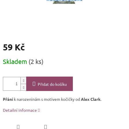
59 Kč
Měrná
Skladem
(2 ks)
cena:
Přidat do košíku
Přání
k narozeninám s motivem kočičky od
Alex Clark
.
Detailní informace