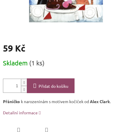
59 Kč
Měrná
Skladem
(1 ks)
cena:
Přidat do košíku
Přáníčko
k narozeninám s motivem kočiček od
Alex Clark
.
Detailní informace