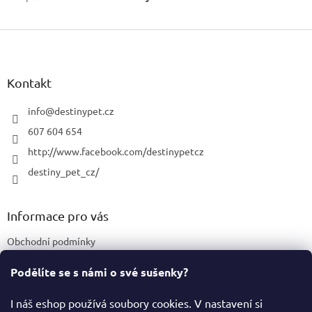
Z
á
p
a
Kontakt
t
í
info
@
destinypet.cz
607 604 654
http://www.facebook.com/destinypetcz
destiny_pet_cz/
Informace pro vás
Obchodní podmínky
Podmínky ochrany osobních údajů
Podělíte se s námi o své sušenky?
Certifikace a označení produktů
I náš eshop používá soubory cookies. V nastavení si