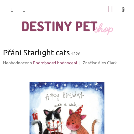
Přejít
NÁKUP
na
obsah
KOŠÍK
Přání Starlight cats
1226
Průměrné
Neohodnoceno
Podrobnosti hodnocení
Značka:
Alex Clark
hodnocení
produktu
je
0,0
z
5
hvězdiček.