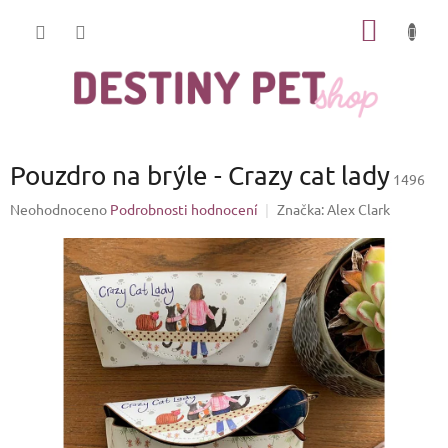
Přejít
NÁKUP
na
obsah
KOŠÍK
Pouzdro na brýle - Crazy cat lady
1496
Průměrné
Neohodnoceno
Podrobnosti hodnocení
Značka:
Alex Clark
hodnocení
produktu
je
0,0
z
5
hvězdiček.