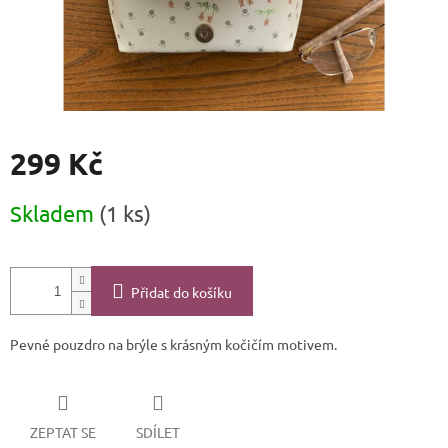
299 Kč
Měrná
Skladem
(1 ks)
cena:
Přidat do košíku
Pevné pouzdro na brýle s krásným kočičím motivem.
ZEPTAT SE
SDÍLET