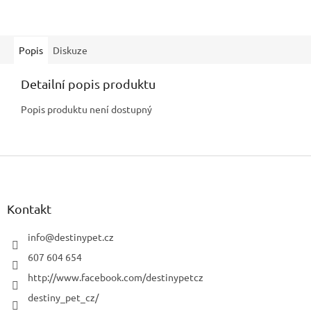
Popis
Diskuze
Detailní popis produktu
Popis produktu není dostupný
Z
á
p
a
Kontakt
t
í
info
@
destinypet.cz
607 604 654
http://www.facebook.com/destinypetcz
destiny_pet_cz/