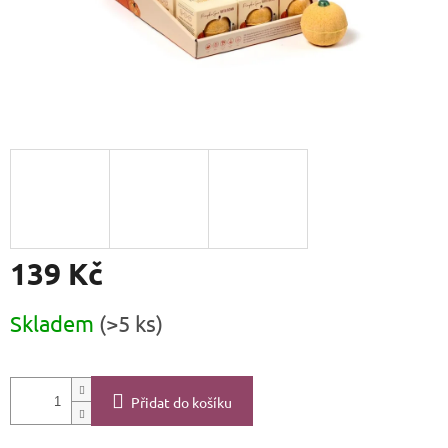
139 Kč
Měrná
Skladem
(>5 ks)
cena:
Přidat do košíku