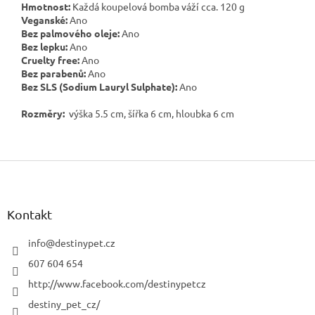
Hmotnost:
Každá koupelová bomba váží cca. 120 g
Veganské:
Ano
Bez palmového oleje:
Ano
Bez lepku:
Ano
Cruelty free:
Ano
Bez parabenů:
Ano
Bez SLS (Sodium Lauryl Sulphate):
Ano
Rozměry:
výška 5.5 cm, šířka 6 cm, hloubka 6 cm
Z
á
p
a
Kontakt
t
í
info
@
destinypet.cz
607 604 654
http://www.facebook.com/destinypetcz
destiny_pet_cz/