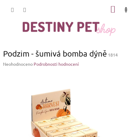
Přejít
NÁKUP
na
obsah
KOŠÍK
Podzim - šumivá bomba dýně
1814
Průměrné
Neohodnoceno
Podrobnosti hodnocení
hodnocení
produktu
je
0,0
z
5
hvězdiček.