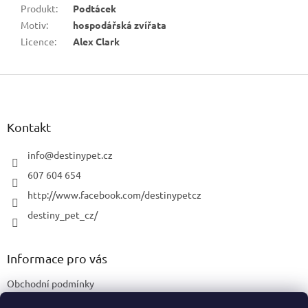
Produkt
:
Podtácek
Motiv
:
hospodářská zvířata
Licence
:
Alex Clark
Z
á
p
a
Kontakt
t
í
info
@
destinypet.cz
607 604 654
http://www.facebook.com/destinypetcz
destiny_pet_cz/
Informace pro vás
Obchodní podmínky
Podmínky ochrany osobních údajů