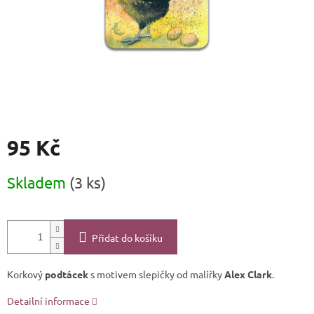
95 Kč
Měrná
Skladem
(3 ks)
cena:
Přidat do košíku
Korkový
podtácek
s motivem slepičky od malířky
Alex Clark
.
Detailní informace