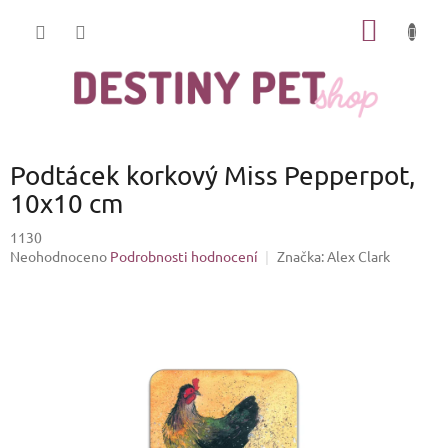
Přejít
NÁKUP
na
obsah
KOŠÍK
Podtácek korkový Miss Pepperpot,
10x10 cm
1130
Průměrné
Neohodnoceno
Podrobnosti hodnocení
Značka:
Alex Clark
hodnocení
produktu
je
0,0
z
5
hvězdiček.