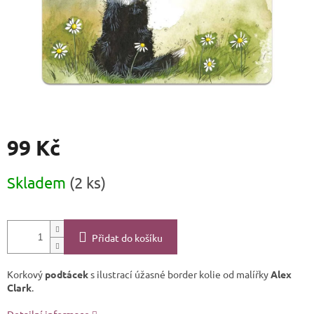
99 Kč
Měrná
Skladem
(2 ks)
cena:
Přidat do košíku
Korkový
podtácek
s ilustrací úžasné border kolie od malířky
Alex
Clark
.