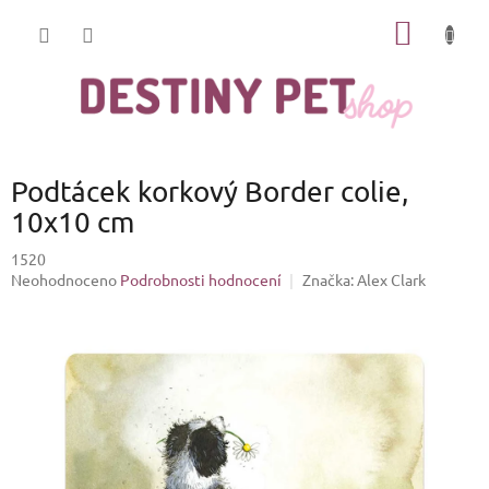
Přejít
NÁKUP
na
obsah
KOŠÍK
Podtácek korkový Border colie,
10x10 cm
1520
Průměrné
Neohodnoceno
Podrobnosti hodnocení
Značka:
Alex Clark
hodnocení
produktu
je
0,0
z
5
hvězdiček.