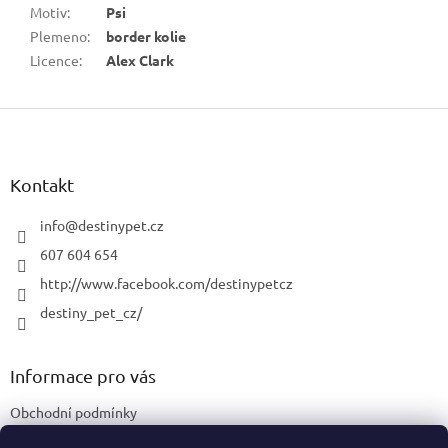
Motiv
:
Psi
Plemeno
:
border kolie
Licence
:
Alex Clark
Z
á
p
a
Kontakt
t
í
info
@
destinypet.cz
607 604 654
http://www.facebook.com/destinypetcz
destiny_pet_cz/
Informace pro vás
Obchodní podmínky
Podmínky ochrany osobních údajů