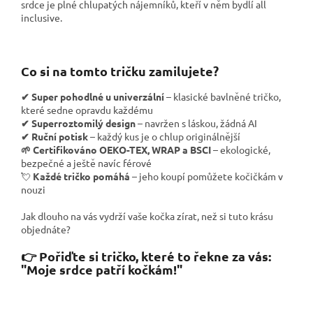
srdce je plné chlupatých nájemníků, kteří v něm bydlí all
inclusive.
Co si na tomto tričku zamilujete?
✔ Super pohodlné u univerzální
–
klasické bavlněné tričko,
které sedne opravdu každému
✔ Superroztomilý design
– navržen s láskou, žádná AI
✔ Ruční potisk
– každý kus je o chlup originálnější
🌱 Certifikováno OEKO-TEX, WRAP a BSCI
– ekologické,
bezpečné a ještě navíc férové
💘
Každé tričko pomáhá
– jeho koupí pomůžete kočičkám v
nouzi
Jak dlouho na vás vydrží vaše kočka zírat, než si tuto krásu
objednáte?
👉 Pořiďte si tričko, které to řekne za vás:
"Moje srdce patří kočkám!"