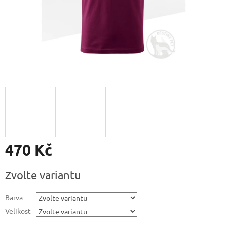
470 Kč
Měrná
Zvolte variantu
cena:
Barva
Velikost