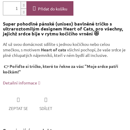
Přidat do košíku
Super pohodlné pánské (unisex) bavlněné tričko s
ultraroztomilým designem Heart of Cats, pro všechny,
jejichž srdce bije v rytmu kočičího vrnění 😻
Ať už svou domácnost sdílíte s jednou kočičkou nebo celou
smečkou, s motivem
Heart of cats
všichni pochopí, že vaše srdce je
plné chlupatých nájemníků, kteří v něm bydlí all inclusive.
👉 Pořiďte si tričko, které to řekne za vás: "Moje srdce patří
kočkám!"
Detailní informace
ZEPTAT SE
SDÍLET