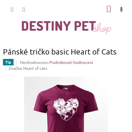
Přejít
NÁKUP
na
obsah
KOŠÍK
Pánské tričko basic Heart of Cats
Průměrné
Neohodnoceno
Podrobnosti hodnocení
Tip
hodnocení
Značka:
Heart of cats
produktu
je
0,0
z
5
hvězdiček.