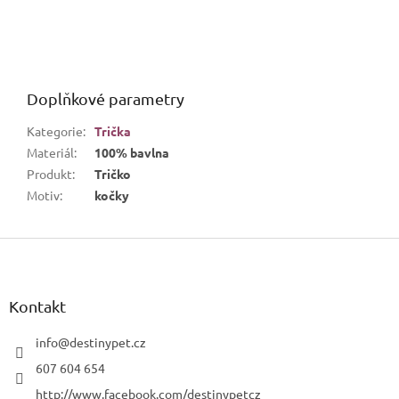
Doplňkové parametry
Kategorie
:
Trička
Materiál
:
100% bavlna
Produkt
:
Tričko
Motiv
:
kočky
Z
á
p
a
Kontakt
t
í
info
@
destinypet.cz
607 604 654
http://www.facebook.com/destinypetcz