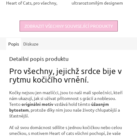
Heart of Cats, pro všechny,
ultraroztomilým designem
jejichž srdce bije v rytmu
Heart of Cats, pro všechny,
kočičího vrnění 😻 Ať už svou
jejichž srdce bije v rytmu
domácnost sdílíte...
kočičího vrnění 😻 Ať už svou...
ZOBRAZIT VŠECHNY SOUVISEJÍCÍ PRODUKTY
Popis
Diskuze
Detailní popis produktu
Pro všechny, jejichž srdce bije v
rytmu kočičího vrnění.
Kočky nejsou jen mazlíčci, jsou to naši malí společníci, kteří
nám ukazují, jak si užívat přítomnost s grácií a noblesou.
Tento
originální motiv
vzdává hold těmto
úžasným
bytostem
, protože díky nim jsou naše životy chlupatější a
šťastnější.
Ať už svou domácnost sdílíte s jednou kočičkou nebo celou
smečkou, s motivem Heart of cats všichni pochopí, že vaše