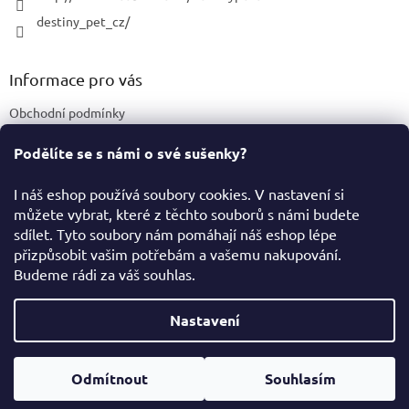
destiny_pet_cz/
Informace pro vás
Obchodní podmínky
Podmínky ochrany osobních údajů
Podělíte se s námi o své sušenky?
Certifikace a označení produktů
I náš eshop používá soubory cookies. V nastavení si
můžete vybrat, které z těchto souborů s námi budete
Facebook
sdílet. Tyto soubory nám pomáhají náš eshop lépe
přizpůsobit vašim potřebám a vašemu nakupování.
Budeme rádi za váš souhlas.
Vytvořil Shoptet
Nastavení
Copyright 2026
Destiny Pet Shop
. Všechna práva vyhrazena.
Odmítnout
Souhlasím
Upravit nastavení cookies