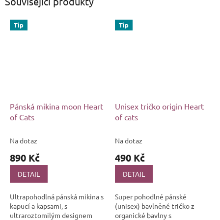
Související produkty
Tip
Tip
Pánská mikina moon Heart
Unisex tričko origin Heart
of Cats
of cats
Na dotaz
Na dotaz
890 Kč
490 Kč
DETAIL
DETAIL
Ultrapohodlná pánská mikina s
Super pohodlné pánské
kapucí a kapsami, s
(unisex) bavlněné tričko z
ultraroztomilým designem
organické bavlny s