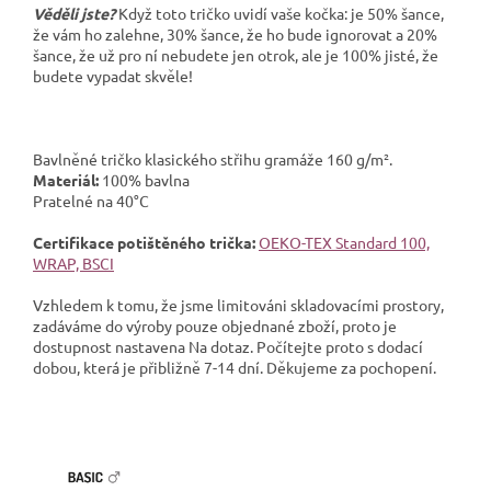
Věděli jste?
Když toto tričko uvidí vaše kočka: je 50% šance,
že vám ho zalehne, 30% šance, že ho bude ignorovat a 20%
šance, že už pro ní nebudete jen otrok, ale je 100% jisté, že
budete vypadat skvěle!
Bavlněné tričko klasického střihu gramáže 160 g/m².
Materiál:
100% bavlna
Pratelné na 40°C
Certifikace potištěného trička:
OEKO-TEX Standard 100,
WRAP, BSCI
Vzhledem k tomu, že jsme limitováni skladovacími prostory,
zadáváme do výroby pouze objednané zboží, proto je
dostupnost nastavena Na dotaz. Počítejte proto s dodací
dobou, která je přibližně 7-14 dní. Děkujeme za pochopení.