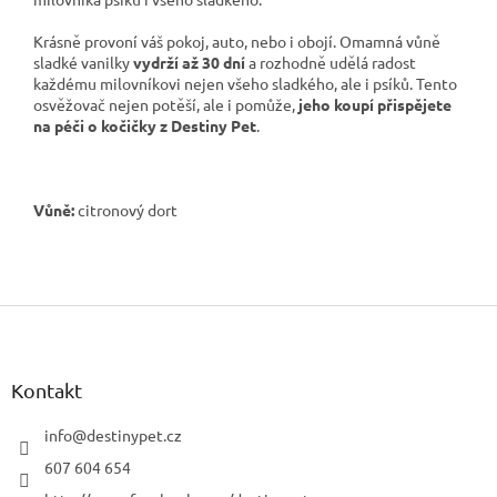
Krásně provoní váš pokoj, auto, nebo i obojí. Omamná vůně
sladké vanilky
vydrží až 30 dní
a rozhodně udělá radost
každému milovníkovi nejen všeho sladkého, ale i psíků. Tento
osvěžovač nejen potěší, ale i pomůže,
jeho koupí přispějete
na péči o kočičky z Destiny Pet
.
Vůně:
citronový dort
Z
á
p
a
Kontakt
t
í
info
@
destinypet.cz
607 604 654