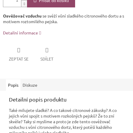
Přidat do košíku
Osvěžovač vzduchu
se svěží vůní sladkého citronového dortu a s
motivem roztomilého pejska.
Detailní informace
ZEPTAT SE
SDÍLET
Popis
Diskuze
Detailní popis produktu
Také milujete sladké? A co takové citronové zákusky? A co
jejich vůni spojit s motivem rozkošných pejsků? Že to zní
skvěle? Taky si myslíme a proto je zde tento osvěžovač
vzduchu s vůní citronového dortz, který potěší každého
milovníka psíků i všeho sladkého.