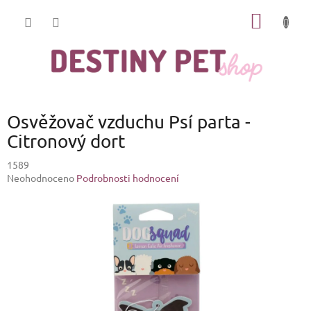
Přejít
NÁKUP
na
obsah
KOŠÍK
Osvěžovač vzduchu Psí parta -
Citronový dort
1589
Průměrné
Neohodnoceno
Podrobnosti hodnocení
hodnocení
produktu
je
0,0
z
5
hvězdiček.