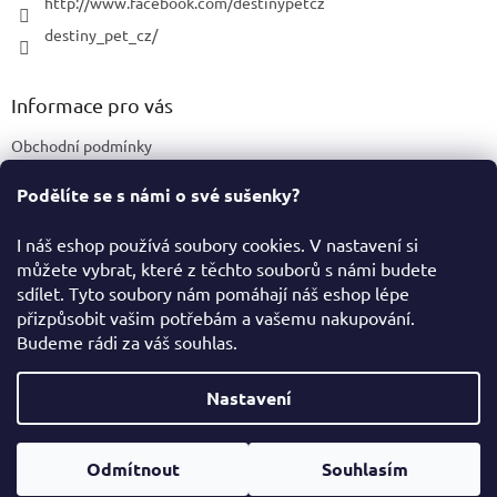
http://www.facebook.com/destinypetcz
destiny_pet_cz/
Informace pro vás
Obchodní podmínky
Podmínky ochrany osobních údajů
Podělíte se s námi o své sušenky?
Certifikace a označení produktů
I náš eshop používá soubory cookies. V nastavení si
můžete vybrat, které z těchto souborů s námi budete
Facebook
sdílet. Tyto soubory nám pomáhají náš eshop lépe
přizpůsobit vašim potřebám a vašemu nakupování.
Budeme rádi za váš souhlas.
Vytvořil Shoptet
Nastavení
Copyright 2026
Destiny Pet Shop
. Všechna práva vyhrazena.
Odmítnout
Souhlasím
Upravit nastavení cookies