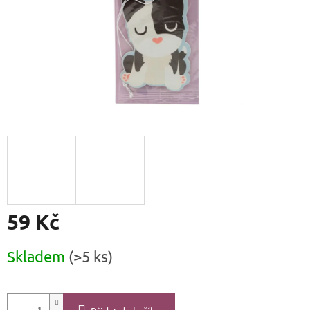
59 Kč
Měrná
Skladem
(>5 ks)
cena: