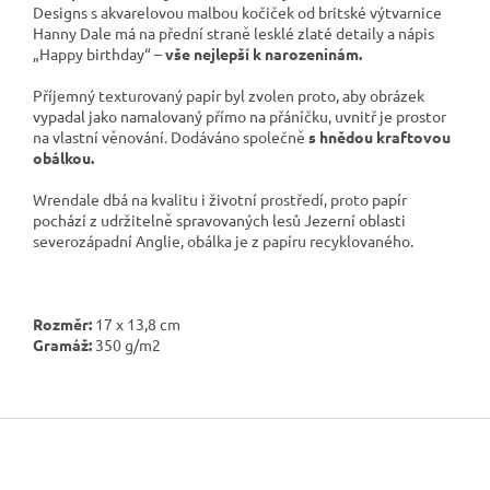
Designs
s akvarelovou malbou kočiček od britské výtvarnice
Hanny Dale má na přední straně lesklé zlaté detaily a nápis
„Happy birthday“ –
vše nejlepší k narozeninám.
Příjemný texturovaný papír byl zvolen proto, aby obrázek
vypadal jako namalovaný přímo na přáníčku, uvnitř je prostor
na vlastní věnování. Dodáváno společně
s hnědou kraftovou
obálkou.
Wrendale dbá na kvalitu i životní prostředí, proto papír
pochází z udržitelně spravovaných lesů Jezerní oblasti
severozápadní Anglie, obálka je z papíru recyklovaného.
Rozměr:
17 x 13,8
cm
Gramáž:
350 g/m2
Z
á
p