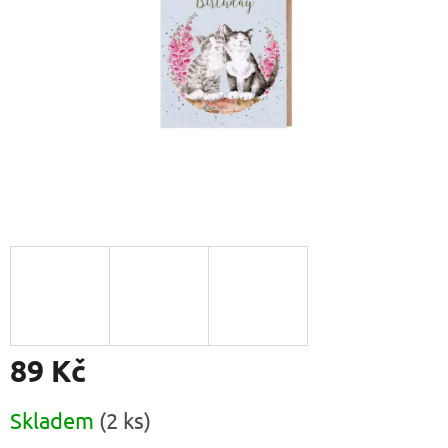
89 Kč
Měrná
Skladem
(2 ks)
cena: