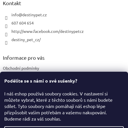
a
Kontakt
t
í
info
@
destinypet.cz
607 604 654
http://www.facebook.com/destinypetcz
destiny_pet_cz/
Informace pro vás
Obchodní podmínky
Podmínky ochrany osobních údajů
Podělíte se s námi o své sušenky?
Certifikace a označení produktů
I náš eshop používá soubory cookies. V nastavení si
můžete vybrat, které z těchto souborů s námi budete
Facebook
sdílet. Tyto soubory nám pomáhají náš eshop lépe
přizpůsobit vašim potřebám a vašemu nakupování.
Budeme rádi za váš souhlas.