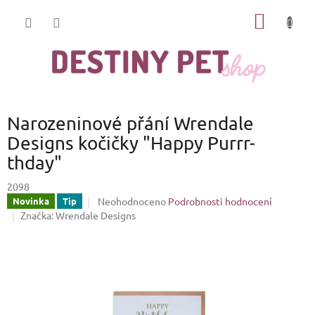
Přejít
NÁKUP
na
obsah
KOŠÍK
Narozeninové přání Wrendale
Designs kočičky "Happy Purrr-
thday"
2098
Průměrné
Neohodnoceno
Podrobnosti hodnocení
Novinka
Tip
hodnocení
Značka:
Wrendale Designs
produktu
je
0,0
z
5
hvězdiček.