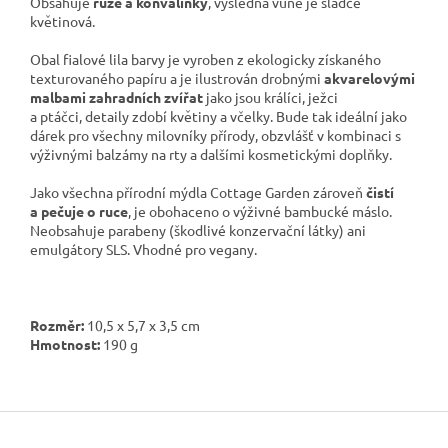
Obsahuje
růže a konvalinky
, výsledná vůně je sladce
květinová.
Obal fialové lila barvy je vyroben z ekologicky získaného
texturovaného papíru a je ilustrován drobnými
akvarelovými
malbami zahradních zvířat
jako jsou králíci, ježci
a ptáčci, detaily zdobí květiny a včelky. Bude tak ideální jako
dárek pro všechny milovníky přírody, obzvlášť v kombinaci s
výživnými
balzámy na rty
a dalšími
kosmetickými doplňky.
Jako všechna přírodní
mýdla
Cottage Garden zároveň
čistí
a pečuje o ruce
, je obohaceno o výživné bambucké máslo.
Neobsahuje parabeny (škodlivé konzervační látky) ani
emulgátory SLS. Vhodné pro vegany.
Rozměr:
10,5 x 5,7 x 3,5
cm
Hmotnost:
190 g
Z
á