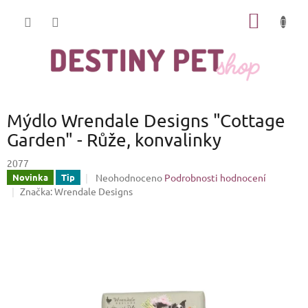
Přejít
NÁKUP
na
obsah
KOŠÍK
Mýdlo Wrendale Designs "Cottage
Garden" - Růže, konvalinky
2077
Průměrné
Neohodnoceno
Podrobnosti hodnocení
Novinka
Tip
hodnocení
Značka:
Wrendale Designs
produktu
je
0,0
z
5
hvězdiček.