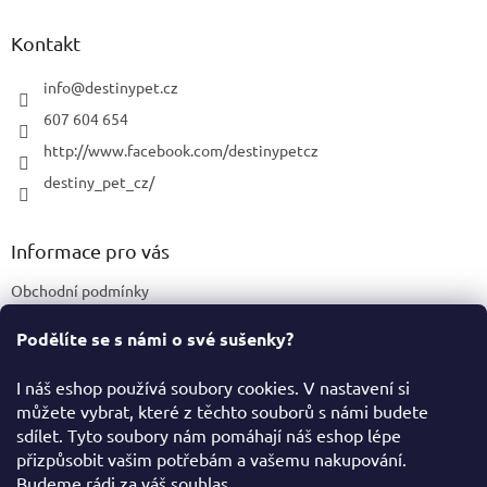
p
a
Kontakt
t
í
info
@
destinypet.cz
607 604 654
http://www.facebook.com/destinypetcz
destiny_pet_cz/
Informace pro vás
Obchodní podmínky
Podmínky ochrany osobních údajů
Podělíte se s námi o své sušenky?
Certifikace a označení produktů
I náš eshop používá soubory cookies. V nastavení si
můžete vybrat, které z těchto souborů s námi budete
Facebook
sdílet. Tyto soubory nám pomáhají náš eshop lépe
přizpůsobit vašim potřebám a vašemu nakupování.
Budeme rádi za váš souhlas.