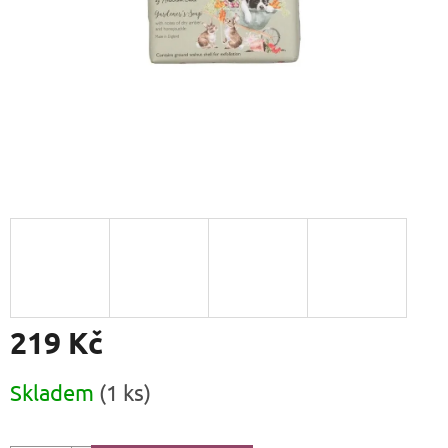
219 Kč
Měrná
Skladem
(1 ks)
cena: