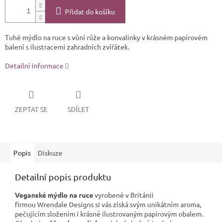
Přidat do košíku
Tuhé mýdlo na ruce s vůní růže a konvalinky v krásném papírovém
balení s ilustracemi zahradních zvířátek.
Detailní informace
ZEPTAT SE
SDÍLET
Popis
Diskuze
Detailní popis produktu
Veganské mýdlo na ruce
vyrobené v Británii
firmou
Wrendale Designs
si vás získá svým unikátním aroma,
pečujícím složením i krásně ilustrovaným papírovým obalem.