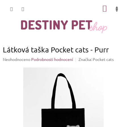
Přejít
NÁKUP
na
obsah
KOŠÍK
Látková taška Pocket cats - Purr
Průměrné
Neohodnoceno
Podrobnosti hodnocení
Značka:
Pocket cats
hodnocení
produktu
je
0,0
z
5
hvězdiček.