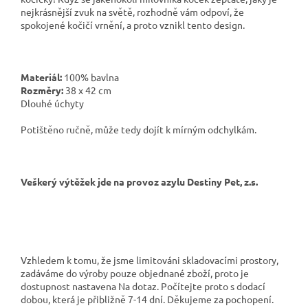
nejkrásnější zvuk na světě, rozhodně vám odpoví, že
spokojené kočičí vrnění, a proto vznikl tento design.
Materiál:
100% bavlna
Rozměry:
38 x 42 cm
Dlouhé úchyty
Potištěno ručně, může tedy dojít k mírným odchylkám.
Veškerý výtěžek jde na provoz azylu Destiny Pet, z.s.
Vzhledem k tomu, že jsme limitováni skladovacími prostory,
zadáváme do výroby pouze objednané zboží, proto je
dostupnost nastavena Na dotaz. Počítejte proto s dodací
dobou, která je přibližně 7-14 dní. Děkujeme za pochopení.