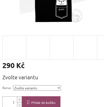
290 Kč
Měrná
Zvolte variantu
cena:
Barva
Přidat do košíku