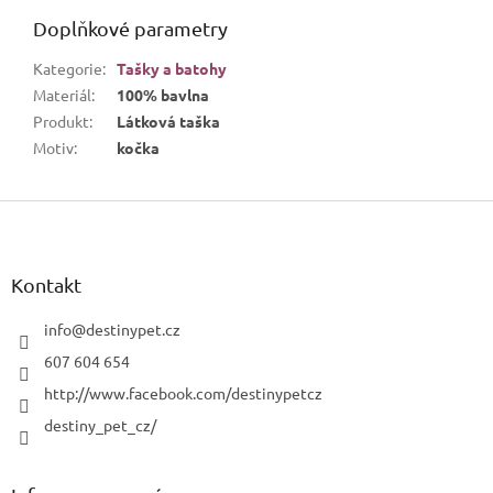
Doplňkové parametry
Kategorie
:
Tašky a batohy
Materiál
:
100% bavlna
Produkt
:
Látková taška
Motiv
:
kočka
Z
á
p
a
Kontakt
t
í
info
@
destinypet.cz
607 604 654
http://www.facebook.com/destinypetcz
destiny_pet_cz/