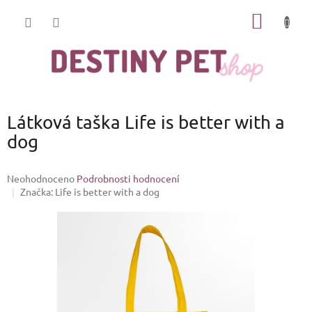
Přejít
NÁKUP
na
obsah
KOŠÍK
Látková taška Life is better with a
dog
Průměrné
Neohodnoceno
Podrobnosti hodnocení
hodnocení
Značka:
Life is better with a dog
produktu
je
0,0
z
5
hvězdiček.