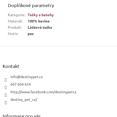
Doplňkové parametry
Kategorie
:
Tašky a batohy
Materiál
:
100% bavlna
Produkt
:
Látková taška
Motiv
:
pes
Z
á
p
a
Kontakt
t
í
info
@
destinypet.cz
607 604 654
http://www.facebook.com/destinypetcz
destiny_pet_cz/
Informace pro vás