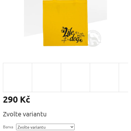
290 Kč
Měrná
Zvolte variantu
cena:
Barva