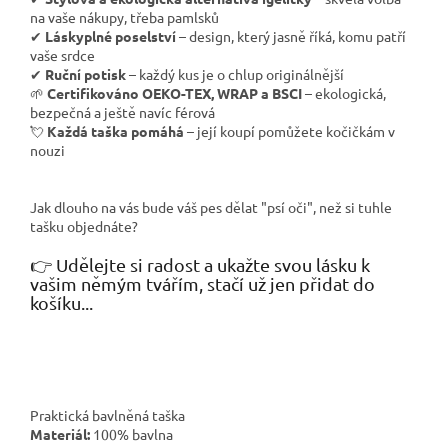
na vaše nákupy, třeba pamlsků
✔
Láskyplné poselství
– design, který jasně říká, komu patří
vaše srdce
✔
Ruční potisk
– každý kus je o chlup originálnější
🌱
Certifikováno OEKO-TEX, WRAP a BSCI
– ekologická,
bezpečná a ještě navíc férová
💘
Každá taška pomáhá
– její koupí pomůžete kočičkám v
nouzi
Jak dlouho na vás bude váš pes dělat "psí oči", než si tuhle
tašku objednáte?
👉 Udělejte si radost a ukažte svou lásku k
vašim němým tvářím, stačí už jen přidat do
košíku...
Praktická bavlněná taška
Materiál:
100% bavlna