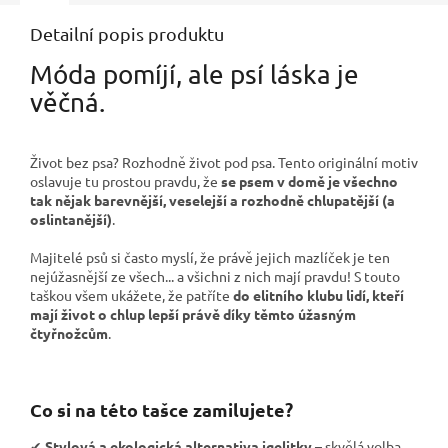
Detailní popis produktu
Móda pomíjí, ale psí láska je
věčná.
Život bez psa? Rozhodně život pod psa. Tento originální motiv
oslavuje tu prostou pravdu, že
se psem v domě je všechno
tak nějak barevnější, veselejší a rozhodně chlupatější (a
oslintanější)
.
Majitelé psů si často myslí, že právě jejich mazlíček je ten
nejúžasnější ze všech... a všichni z nich mají pravdu! S touto
taškou všem ukážete, že patříte
do elitního klubu lidí, kteří
mají život o chlup lepší právě díky těmto úžasným
čtyřnožcům
.
Co si na této tašce zamilujete?
✔
Stylová a ekologická alternativa igelitky
– skvělá volba