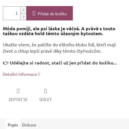
Přidat do košíku
Móda pomíjí, ale psí láska je věčná. A právě s touto
taškou vzdáte hold těmto úžasným bytostem.
Ukažte všem, že patříte do elitního klubu lidí, kteří mají
život o chlup lepší právě díky těmto čtyřnožcům.
👉 Udělejte si radost, stačí už jen přidat do košíku...
Detailní informace
ZEPTAT SE
SDÍLET
Popis
Diskuze