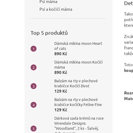
Psí máma
Det
Psí a kočičí máma
Tak
potř
kter
Top 5 produktů
Zrcá
vari
Dámská mikina moon Heart
fran
of cats
takž
890 Kč
Dámská mikina moon Kočičí
Toto
máma
koup
890 Kč
Balzám na rty v plechové
krabičce Kočičí život
129 Kč
Roz
Mate
Balzám na rty v plechové
krabičce kočičky Feline Fine
129 Kč
Dárková sada krémů na ruce
Wrendale Designs
"Woodland", 2 ks - Šalvěj,