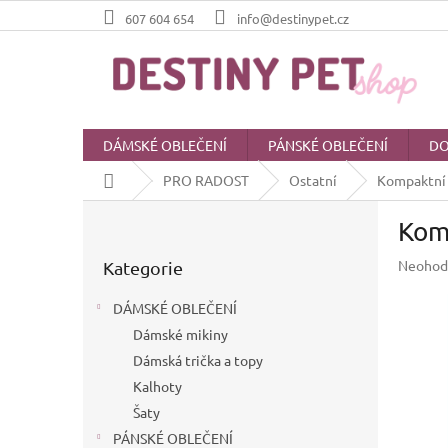
Přejít
607 604 654
info@destinypet.cz
na
obsah
DÁMSKÉ OBLEČENÍ
PÁNSKÉ OBLEČENÍ
DO
Domů
PRO RADOST
Ostatní
Kompaktní 
P
Kom
o
Přeskočit
s
Průměr
Neohod
Kategorie
kategorie
t
hodnoc
r
produkt
DÁMSKÉ OBLEČENÍ
a
je
Dámské mikiny
n
0,0
z
Dámská trička a topy
n
5
í
Kalhoty
hvězdič
p
Šaty
a
PÁNSKÉ OBLEČENÍ