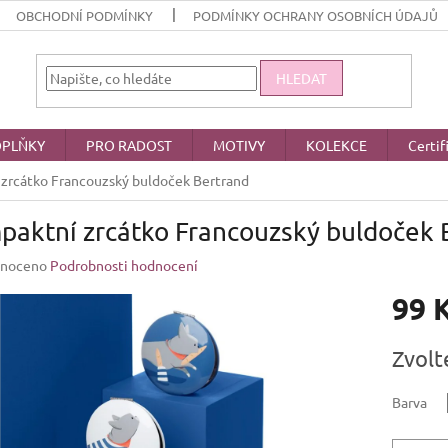
OBCHODNÍ PODMÍNKY
PODMÍNKY OCHRANY OSOBNÍCH ÚDAJŮ
HLEDAT
PLŇKY
PRO RADOST
MOTIVY
KOLEKCE
Certif
zrcátko Francouzský buldoček Bertrand
paktní zrcátko Francouzský buldoček 
né
noceno
Podrobnosti hodnocení
ení
99 
u
Měrná
Zvolt
cena:
ek.
Barva