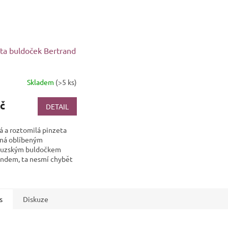
ta buldoček Bertrand
Skladem
(>5 ks)
č
DETAIL
á a roztomilá pinzeta
ná oblíbeným
ouzským buldočkem
andem, ta nesmí chybět
avě žádné milovnice ani
íka spláclých čumáčků.
s
Diskuze