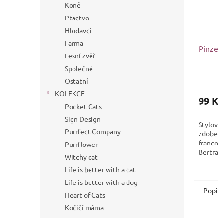
Koně
Ptactvo
Hlodavci
Farma
Pinze
Lesní zvěř
Společné
Ostatní
KOLEKCE
99 K
Pocket Cats
Sign Design
Stylov
Purrfect Company
zdobe
franc
Purrflower
Bertr
Witchy cat
ve výb
Life is better with a cat
milovn
Life is better with a dog
Popi
Heart of Cats
Kočičí máma