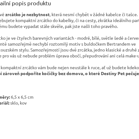
ailní popis produktu
ové
zrcátko je nezbytnost
, která nesmí chybět v žádné kabelce či tašce
ebujete kompaktní zrcátko do kabelky, či na cesty, zkrátka ideálního par
ému budete vypadat stále skvěle, pak jste našli toho pravého.
tko je ve čtyřech barevných variantách - modré, bílé, světle šedé a červ
antě samozřejmě nechybí roztomilý motiv s buldočkem Bertrandem ve
couzském stylu. Samozřejmostí jsou dvě zrcátka, jedno klasické a druhé 
e pro vás už nebude problém úprava obočí, přepudrování ani celá make-u
 kompaktní zrcátko vám bude nejen neustále k ruce, ať už budete kdekol
í zároveň podpoříte kočičky bez domova, o které Destiny Pet pečuje
měry:
6,5 x 6,5 cm
riál:
sklo, kov