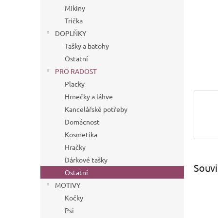
n
Mikiny
e
Trička
l
DOPLŇKY
Tašky a batohy
Ostatní
PRO RADOST
Placky
Hrnečky a láhve
Kancelářské potřeby
Domácnost
Kosmetika
Hračky
Dárkové tašky
Souvi
Ostatní
MOTIVY
Kočky
Psi