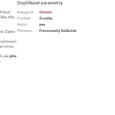
Doplňkové parametry
. Pokud
Kategorie
:
Ostatní
ťáka, díky
Produkt
:
Zrcátko
Motiv
:
pes
Plemeno
:
francouzský buldoček
ené. Žádné
zvětšovací,
p rutina.
i, ale
jeho
.