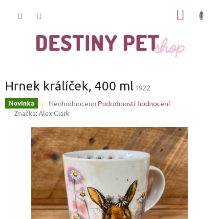
Přejít
NÁKUP
na
obsah
KOŠÍK
Hrnek králíček, 400 ml
1922
Průměrné
Neohodnoceno
Podrobnosti hodnocení
Novinka
hodnocení
Značka:
Alex Clark
produktu
je
0,0
z
5
hvězdiček.