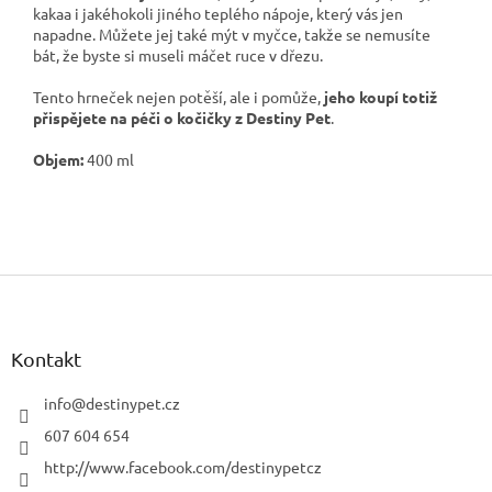
kakaa i jakéhokoli jiného teplého nápoje, který vás jen
napadne. Můžete jej také mýt v myčce, takže se nemusíte
bát, že byste si museli máčet ruce v dřezu.
Tento hrneček nejen potěší, ale i pomůže,
jeho koupí totiž
přispějete na péči o kočičky z Destiny Pet
.
Objem:
400 ml
Z
á
p
a
Kontakt
t
í
info
@
destinypet.cz
607 604 654
http://www.facebook.com/destinypetcz