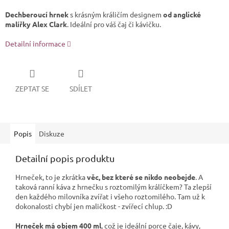
Dechberoucí hrnek
s krásným králičím designem
od anglické
malířky Alex Clark
.
Ideální pro váš čaj či kávičku.
Detailní informace
ZEPTAT SE
SDÍLET
Popis
Diskuze
Detailní popis produktu
Hrneček, to je zkrátka
věc, bez které se nikdo neobejde
. A
taková ranní káva z hrnečku s roztomilým králíčkem? Ta zlepší
den každého milovníka zvířat i všeho roztomilého. Tam už k
dokonalosti chybí jen maličkost - zvířecí chlup. :D
Hrneček má objem 400 ml
, což je ideální porce čaje, kávy,