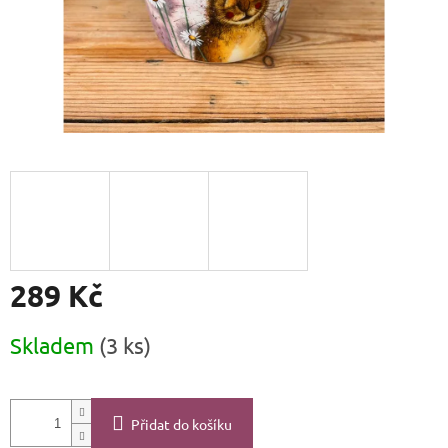
289 Kč
Měrná
Skladem
(3 ks)
cena:
Přidat do košíku