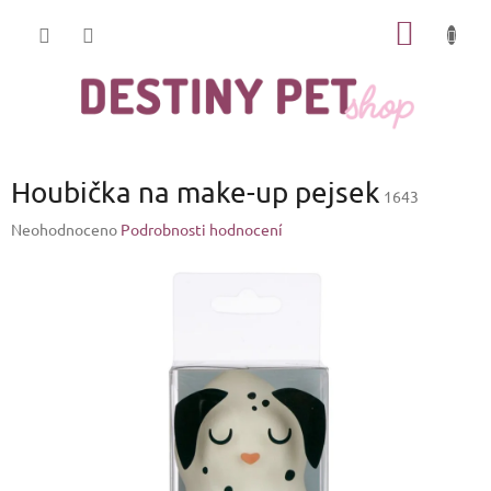
Přejít
NÁKUP
na
obsah
KOŠÍK
Houbička na make-up pejsek
1643
Průměrné
Neohodnoceno
Podrobnosti hodnocení
hodnocení
produktu
je
0,0
z
5
hvězdiček.