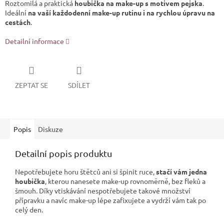
Roztomilá a praktická
houbička na make-up s motivem pejska
.
Ideální
na vaší každodenní make-up rutinu i na rychlou úpravu na
cestách
.
Detailní informace
ZEPTAT SE
SDÍLET
Popis
Diskuze
Detailní popis produktu
Nepotřebujete horu štětců ani si špinit ruce,
stačí vám jedna
houbička
, kterou nanesete make-up rovnoměrně, bez fleků a
šmouh. Díky vtiskávání nespotřebujete takové množství
přípravku a navíc make-up lépe zafixujete a vydrží vám tak po
celý den.