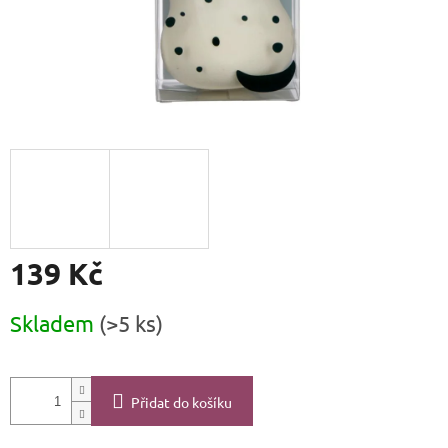
139 Kč
Měrná
Skladem
(>5 ks)
cena:
Přidat do košíku