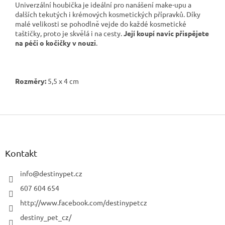
Univerzální houbička je ideální pro nanášení make-upu a
dalších tekutých i krémových kosmetických přípravků. Díky
malé velikosti se pohodlně vejde do každé kosmetické
taštičky, proto je skvělá i na cesty.
Její koupí navíc přispějete
na péči o kočičky v nouzi
.
Rozměry:
5,5 x 4 cm
Z
á
p
a
Kontakt
t
í
info
@
destinypet.cz
607 604 654
http://www.facebook.com/destinypetcz
destiny_pet_cz/