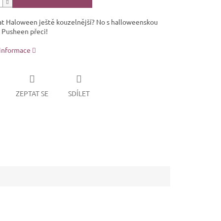
at Haloween ještě kouzelnější? No s halloweenskou
 Pusheen přeci!
 informace
ZEPTAT SE
SDÍLET