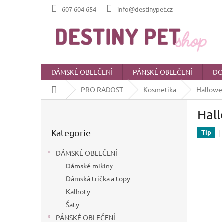
Přejít
607 604 654
info@destinypet.cz
na
obsah
DÁMSKÉ OBLEČENÍ
PÁNSKÉ OBLEČENÍ
DO
Domů
PRO RADOST
Kosmetika
Hallowe
P
Hall
o
Přeskočit
s
Kategorie
kategorie
Tip
t
r
DÁMSKÉ OBLEČENÍ
a
Dámské mikiny
n
Dámská trička a topy
n
í
Kalhoty
p
Šaty
a
PÁNSKÉ OBLEČENÍ