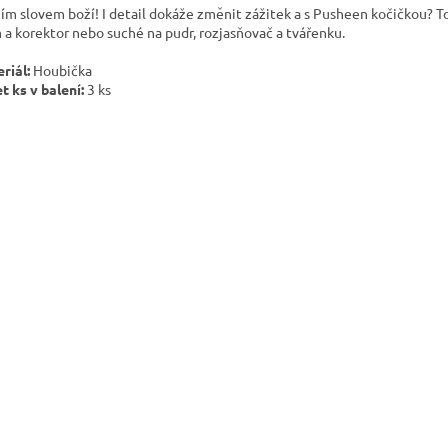
ím slovem boží! I detail dokáže změnit zážitek a s Pusheen kočičkou? To
 a korektor nebo suché na pudr, rozjasňovač a tvářenku.
riál:
Houbička
t ks v balení:
3 ks