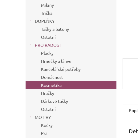
n
Mikiny
e
Trička
l
DOPLŇKY
Tašky a batohy
Ostatní
PRO RADOST
Placky
Hrnečky a láhve
Kancelářské potřeby
Domácnost
Kosmetika
Hračky
Dárkové tašky
Ostatní
Popi
MOTIVY
Kočky
Det
Psi