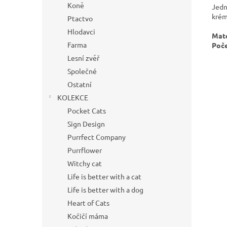
Koně
Jedn
krém
Ptactvo
Hlodavci
Mate
Farma
Poče
Lesní zvěř
Společné
Ostatní
KOLEKCE
Pocket Cats
Sign Design
Purrfect Company
Purrflower
Witchy cat
Life is better with a cat
Life is better with a dog
Heart of Cats
Kočičí máma