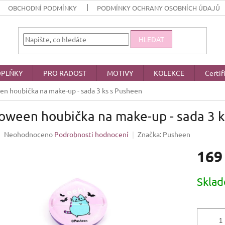
OBCHODNÍ PODMÍNKY
PODMÍNKY OCHRANY OSOBNÍCH ÚDAJŮ
HLEDAT
PLŇKY
PRO RADOST
MOTIVY
KOLEKCE
Certif
en houbička na make-up - sada 3 ks s Pusheen
oween houbička na make-up - sada 3 
Průměrné
Neohodnoceno
Podrobnosti hodnocení
Značka:
Pusheen
hodnocení
169
produktu
je
0,0
Měrná
Skla
z
cena:
5
hvězdiček.