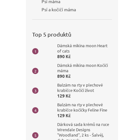
Psí máma
Psí a kočičí máma
Top 5 produktů
Dámská mikina moon Heart
of cats
890 Kč
Dámská mikina moon Kočičí
máma
890 Kč
Balzám na rty v plechové
krabičce Kočičí život
129 Kč
Balzám na rty v plechové
krabičce kočičky Feline Fine
129 Kč
Dárková sada krémů na ruce
Wrendale Designs
"Woodland", 2 ks - Šalvěj,