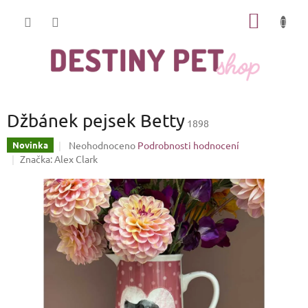
Přejít
NÁKUP
na
obsah
KOŠÍK
Džbánek pejsek Betty
1898
Průměrné
Neohodnoceno
Podrobnosti hodnocení
Novinka
hodnocení
Značka:
Alex Clark
produktu
je
0,0
z
5
hvězdiček.