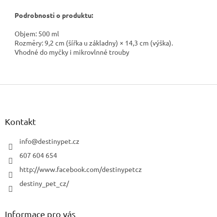
Podrobnosti o produktu:
Objem: 500 ml
Rozměry: 9,2 cm (šířka u základny) × 14,3 cm (výška).
Vhodné do myčky i mikrovlnné trouby
Z
á
p
a
Kontakt
t
í
info
@
destinypet.cz
607 604 654
http://www.facebook.com/destinypetcz
destiny_pet_cz/
Informace pro vás