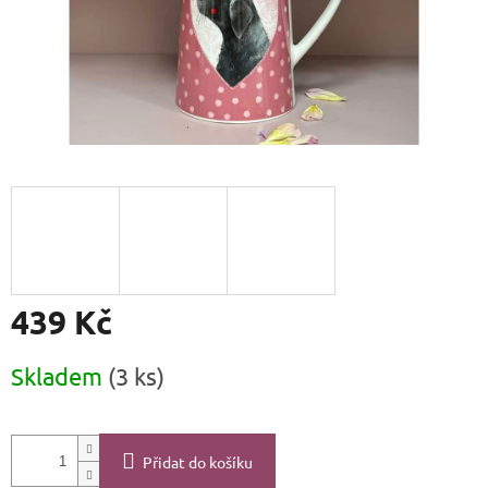
439 Kč
Měrná
Skladem
(3 ks)
cena:
Přidat do košíku