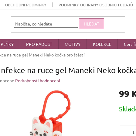
OBCHODNÍ PODMÍNKY
PODMÍNKY OCHRANY OSOBNÍCH ÚDAJŮ
HLEDAT
PLŇKY
PRO RADOST
MOTIVY
KOLEKCE
Certif
ce na ruce gel Maneki Neko kočka pro štěstí
nfekce na ruce gel Maneki Neko kočka
né
noceno
Podrobnosti hodnocení
ení
99 
u
Měrná
Skla
cena:
ek.