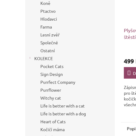
Koně
Ptactvo
Hlodavci
Farma
Plyšo
Lesní zvěř
štěstí
Společné
Ostatní
KOLEKCE
499
Pocket Cats
D
Sign Design
Purrfect Company
Zápisn
Purrflower
pro št
Witchy cat
kočič
všechn
Life is better with a cat
Life is better with a dog
Heart of Cats
Popi
Kočičí máma