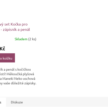
vý set Kočka pro
 - zápisník a penál
Skladem
(2 ks)
 Kč
o košíku
ík a penál s kočičkou
ěstí! Měkoučká plyšová
ka Maneki Neko uschová
y vaše důležité zápisky.
s
Diskuze