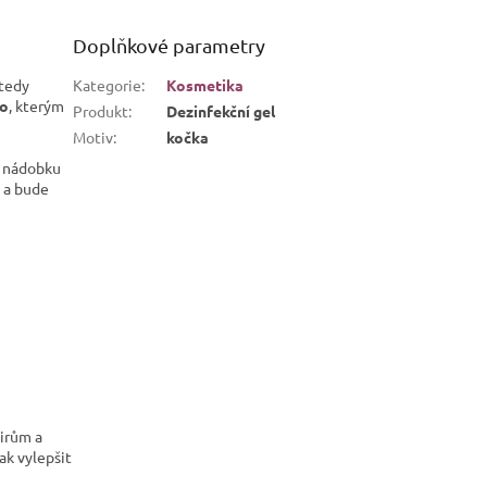
Doplňkové parametry
 tedy
Kategorie
:
Kosmetika
ko
, kterým
Produkt
:
Dezinfekční gel
Motiv
:
kočka
t nádobku
e a bude
virům a
k vylepšit