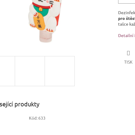
Dezinfek
pro štěs
tašce ka
Detailní
TISK
sející produkty
Kód:
633