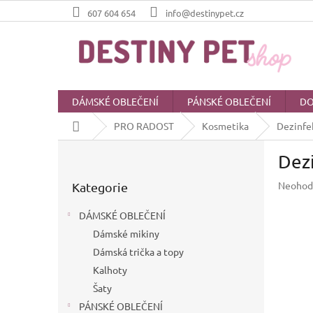
Přejít
607 604 654
info@destinypet.cz
na
obsah
DÁMSKÉ OBLEČENÍ
PÁNSKÉ OBLEČENÍ
DO
Domů
PRO RADOST
Kosmetika
Dezinfek
P
Dezi
o
Přeskočit
s
Průměr
Neohod
Kategorie
kategorie
t
hodnoc
r
produkt
DÁMSKÉ OBLEČENÍ
a
je
Dámské mikiny
n
0,0
z
Dámská trička a topy
n
5
í
Kalhoty
hvězdič
p
Šaty
a
PÁNSKÉ OBLEČENÍ