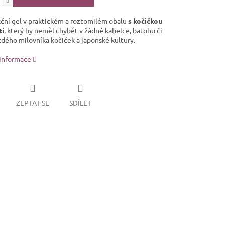
ční gel v praktickém a roztomilém obalu
s kočičkou
tí
, který by neměl chybět v žádné kabelce, batohu či
ždého milovníka kočiček a japonské kultury.
 informace
ZEPTAT SE
SDÍLET