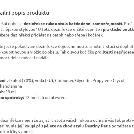
ailní popis produktu
ešní době se
dezinfekce rukou stala každodenní samozřejmostí
. Proč
t nějakou stylovou? U této dezinfekce určitě oceníte i
praktické pout
ůžete dezinfekci přidělat na batoh nebo třeba i kočárek.
lé je, že pokud vám dezinfekce dojde, nemusíte smutnit, stačí si doplni
 koupit novou a vložit do obalu. Tak o svou kočičku pro štěstí nepřijdet
moct dělat radost i nadále.
ení
: alkohol (70%), voda (EU), Carbomer, Glycerin, Propylene Glycol,
thanolamine
h:
29 ml
m spotřeby:
12 měsíců od otevření
 dezinfekce nejen že zajistí čistotu vašich rukou a ochrání vás tak proti 
eriím, ale
její koupí přispějete na chod azylu Destiny Pet
a pomůžete ta
 o kočičky v nouzi.