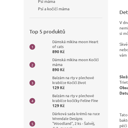
Psí máma
Psí a kočičí máma
Det
V dn
nemí
Top 5 produktů
si m
Dámská mikina moon Heart
Skvě
of cats
nebo
890 Kč
vám 
Dámská mikina moon Kočičí
máma
890 Kč
Slož
Balzám na rty v plechové
Trie
krabičce Kočičí život
Obsa
129 Kč
Datu
Balzám na rty v plechové
krabičce kočičky Feline Fine
129 Kč
Dárková sada krémů na ruce
Tato
Wrendale Designs
bakt
"Woodland", 2 ks - Šalvěj,
péči