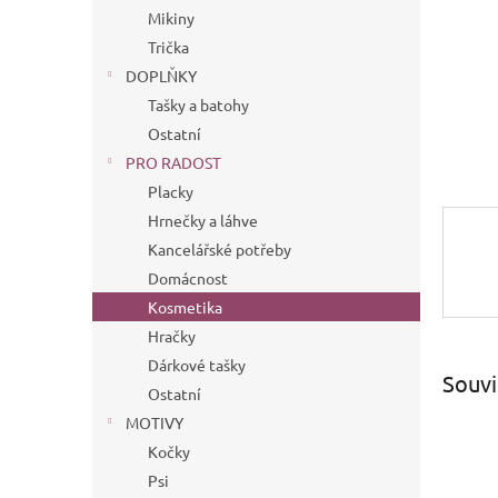
n
Mikiny
e
Trička
l
DOPLŇKY
Tašky a batohy
Ostatní
PRO RADOST
Placky
Hrnečky a láhve
Kancelářské potřeby
Domácnost
Kosmetika
Hračky
Dárkové tašky
Souvi
Ostatní
MOTIVY
Kočky
Psi