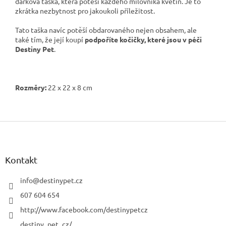
dárková taška, která potěší každého milovníka květin. Je to
zkrátka nezbytnost pro jakoukoli příležitost.
Tato taška navíc potěší obdarovaného nejen obsahem, ale
také tím, že její koupí
podpoříte kočičky, které jsou v péči
Destiny Pet
.
Rozměry:
22 x 22 x 8 cm
Z
á
p
a
Kontakt
t
í
info
@
destinypet.cz
607 604 654
http://www.facebook.com/destinypetcz
destiny_pet_cz/