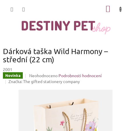
Přejít
NÁKUP
na
obsah
KOŠÍK
Dárková taška Wild Harmony –
střední (22 cm)
2001
Průměrné
Neohodnoceno
Podrobnosti hodnocení
Novinka
hodnocení
Značka:
The gifted stationery company
produktu
je
0,0
z
5
hvězdiček.