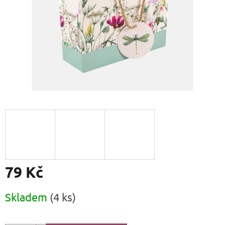
79 Kč
Měrná
Skladem
(4 ks)
cena: