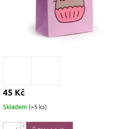
45 Kč
Měrná
Skladem
(>5 ks)
cena: