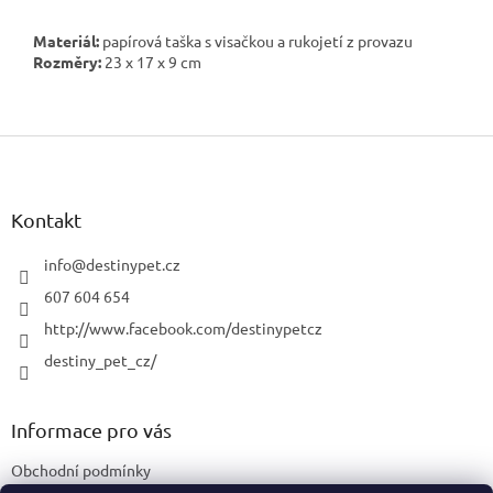
Materiál:
papírová taška s visačkou a rukojetí z provazu
Rozměry:
23 x 17 x 9 cm
Z
á
p
a
Kontakt
t
í
info
@
destinypet.cz
607 604 654
http://www.facebook.com/destinypetcz
destiny_pet_cz/
Informace pro vás
Obchodní podmínky