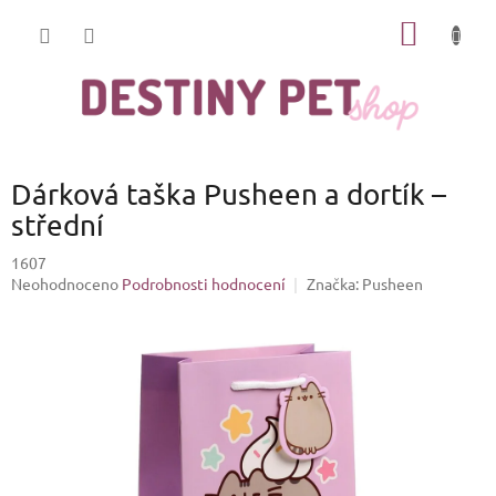
Přejít
NÁKUP
na
obsah
KOŠÍK
Dárková taška Pusheen a dortík –
střední
1607
Průměrné
Neohodnoceno
Podrobnosti hodnocení
Značka:
Pusheen
hodnocení
produktu
je
0,0
z
5
hvězdiček.