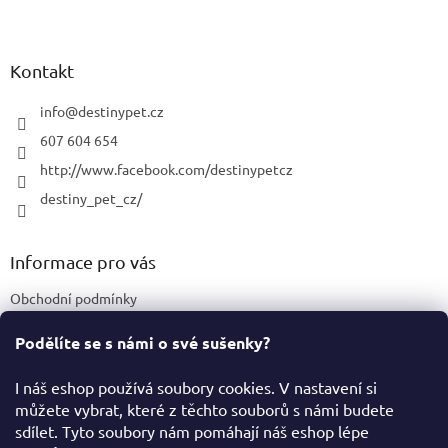
Z
á
p
a
Kontakt
t
í
info
@
destinypet.cz
607 604 654
http://www.facebook.com/destinypetcz
destiny_pet_cz/
Informace pro vás
Obchodní podmínky
Podmínky ochrany osobních údajů
Podělíte se s námi o své sušenky?
Certifikace a označení produktů
I náš eshop používá soubory cookies. V nastavení si
můžete vybrat, které z těchto souborů s námi budete
Facebook
sdílet. Tyto soubory nám pomáhají náš eshop lépe