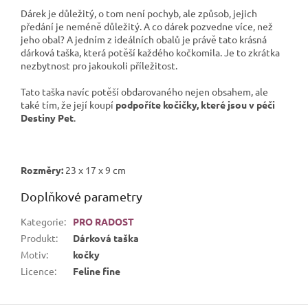
Dárek je důležitý, o tom není pochyb, ale způsob, jejich
předání je neméně důležitý. A co dárek pozvedne více, než
jeho obal? A jedním z ideálních obalů je právě tato krásná
dárková taška, která potěší každého kočkomila. Je to zkrátka
nezbytnost pro jakoukoli příležitost.
Tato taška navíc potěší obdarovaného nejen obsahem, ale
také tím, že její koupí
podpoříte kočičky, které jsou v péči
Destiny Pet
.
Rozměry:
23 x 17 x 9 cm
Doplňkové parametry
Kategorie
:
PRO RADOST
Produkt
:
Dárková taška
Motiv
:
kočky
Licence
:
Feline fine