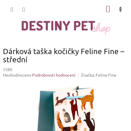
Přejít
NÁKUP
na
obsah
KOŠÍK
Dárková taška kočičky Feline Fine –
střední
1580
Průměrné
Neohodnoceno
Podrobnosti hodnocení
Značka:
Feline Fine
hodnocení
produktu
je
0,0
z
5
hvězdiček.