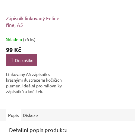
Zápisník linkovaný Feline
fine, A5
Skladem
(>5 ks)
99 Kč
Do košíku
Linkovaný A5 zápisník s
krásnými ilustracemi kočičích
plemen, ideální pro milovníky
zápisníků a kočiček.
Popis
Diskuze
Detailní popis produktu