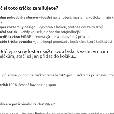
č si toto tričko zamilujete?
elmi
pohodlné a slušivé
–
ideální na lenošení, mazlení s kočičkami, ale k
ta
uper roztomilý design
– vytvořen s láskou, protože oni za to stojí
uční potisk
– každý kousek je o špetku originálnější
ertifikováno WRAP
–
férová výroba a odpovědný přístup
aždé tričko pomáhá
– jeho koupí pomůžete kočičkám, které tolik štěst
Udělejte si radost a ukažte svou lásku k vašim vrnícím
áčkům, stačí už jen přidat do košíku...
i příjemné, pohodlné tričko gramáže 142 g/m². Tričko má přiléhavý, pr
.
riál:
100% česaná bavlna ring spun
ifikace potištěného trička:
WRAP
edem k tomu, že jsme limitováni skladovacími prostory, zadáváme do v