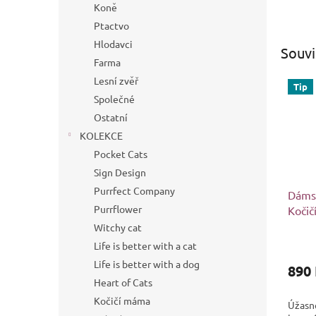
Koně
Ptactvo
Hlodavci
Souvi
Farma
Lesní zvěř
Tip
Společné
Ostatní
KOLEKCE
Pocket Cats
Sign Design
Purrfect Company
Dáms
Purrflower
Koči
Witchy cat
Life is better with a cat
Life is better with a dog
890
Heart of Cats
Kočičí máma
Úžasn