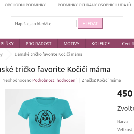
OBCHODNÍ PODMÍNKY
PODMÍNKY OCHRANY OSOBNÍCH ÚDAJŮ
HLEDAT
PLŇKY
PRO RADOST
MOTIVY
KOLEKCE
Certif
py
Dámské tričko favorite Kočičí máma
ké tričko favorite Kočičí máma
Průměrné
Neohodnoceno
Podrobnosti hodnocení
Značka:
Kočičí máma
hodnocení
450
produktu
je
0,0
Měrná
Zvolt
z
cena:
5
hvězdiček.
Barva
Velikost