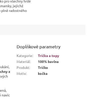
ko pro všechny hrdé
..mamky, jejichž
u plné radostného
 něžného vrnění a
ečné lásky 😼 Je
..
Doplňkové parametry
Kategorie
:
Trička a topy
Materiál
:
100% bavlna
oukání,
Produkt
:
Tričko
chny z
Motiv
:
kočka
 svých
lená,
ě navíc