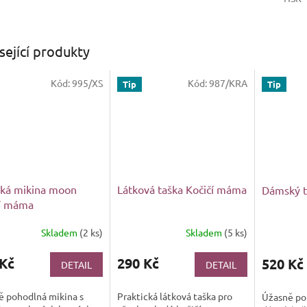
sející produkty
Kód:
995/XS
Kód:
987/KRA
Tip
Tip
ká mikina moon
Látková taška Kočičí máma
Dámský t
čí máma
Skladem
(2 ks)
Skladem
(5 ks)
 Kč
290 Kč
520 Kč
DETAIL
DETAIL
ě pohodlná mikina s
Praktická látková taška pro
Úžasně po