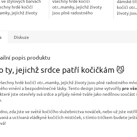
 ve stylových barvách
všechny hrdé kočičí
dámské tíl
echny hrdé kočičí
otr...mamky, jejichž životy
kočičí otr.
mamky, jejichž životy
jsou plné radostného
životy jso
lné radostného
mňoukání, něžného vrnění a
mňoukání,
ání, něžného vrnění a
bezpodmínečné lásky 😼 Je
bezpodmín
dmínečné...
jedno, zda jste ve světě...
jedno, zda.
s
Diskuze
ailní popis produktu
o ty, jejichž srdce patří kočičkám 😼
všechny hrdé kočičí otr...mamky, jejichž životy jsou plné radostného mň
ého vrnění a bezpodmínečné lásky. Tento design jsme vytvořily
pro vše
 které jste otevřely svá srdce a přijaly němé tváře jako nedílnou součást
.
edno, zda jste ve světě kočičího služebnictva nováček, nebo už jste ostří
vaná a uctívaná vládkyně kočičích mističek, s tímto tričkem budete ješt
ová!