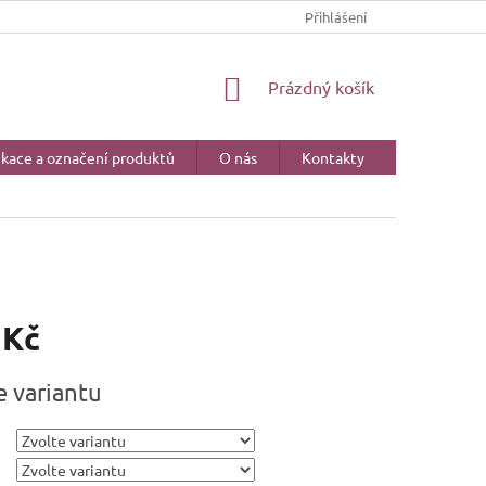
CERTIFIKACE A OZNAČENÍ PRODUKTŮ
Přihlášení
NÁKUPNÍ
Prázdný košík
KOŠÍK
ikace a označení produktů
O nás
Kontakty
 Kč
e variantu