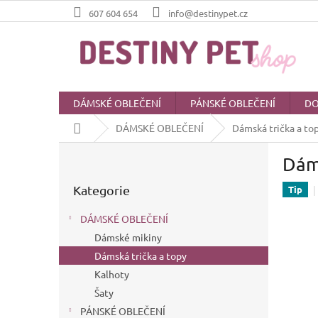
Přejít
607 604 654
info@destinypet.cz
na
obsah
DÁMSKÉ OBLEČENÍ
PÁNSKÉ OBLEČENÍ
DO
Domů
DÁMSKÉ OBLEČENÍ
Dámská trička a to
P
Dáms
o
Přeskočit
s
Kategorie
kategorie
Tip
t
r
DÁMSKÉ OBLEČENÍ
a
Dámské mikiny
n
Dámská trička a topy
n
í
Kalhoty
p
Šaty
a
PÁNSKÉ OBLEČENÍ