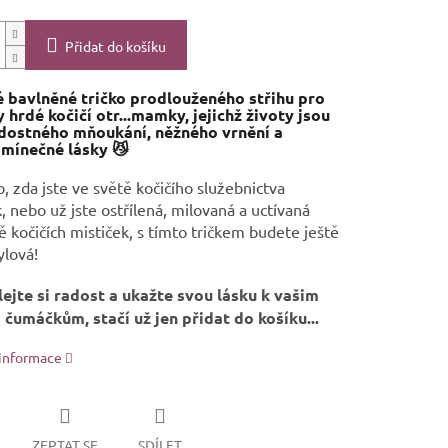
Přidat do košíku
 bavlněné tričko prodlouženého střihu p
ro
 hrdé kočičí otr...mamky, jejichž životy jsou
dostného mňoukání, něžného vrnění a
mínečné lásky 😼
, zda jste ve světě kočičího služebnictva
 nebo už jste ostřílená, milovaná a uctívaná
 kočičích mističek, s tímto tričkem budete ještě
ylová!
ejte si radost a ukažte svou lásku k vašim
 čumáčkům, stačí už jen přidat do košíku...
 informace
ZEPTAT SE
SDÍLET