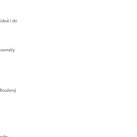
lidně i do
í neměly
odloužený
ýroby