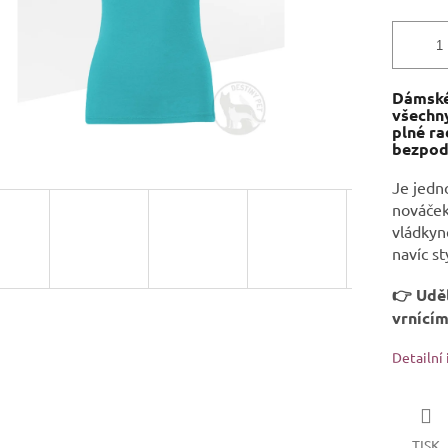
Dámské
všechny
plné ra
bezpod
Je jedno
nováček,
vládkyně
navíc st
👉 Uděl
vrnícím
Detailní
TISK