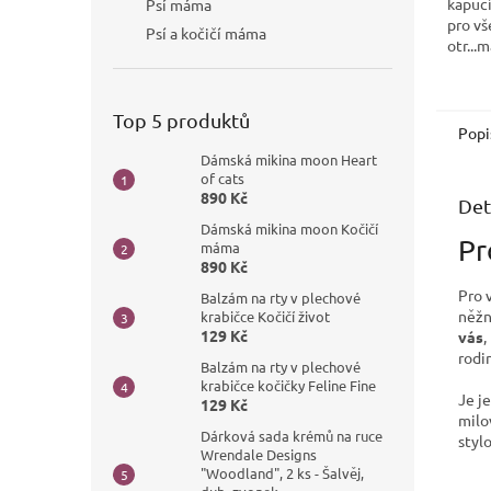
kapucí
Psí máma
pro vš
Psí a kočičí máma
otr...
jsou p
mňouk
bezpo
Top 5 produktů
Popi
Dámská mikina moon Heart
of cats
890 Kč
Det
Dámská mikina moon Kočičí
Pr
máma
890 Kč
Pro 
Balzám na rty v plechové
něžn
krabičce Kočičí život
129 Kč
vás
,
rodin
Balzám na rty v plechové
krabičce kočičky Feline Fine
Je j
129 Kč
milo
Dárková sada krémů na ruce
styl
Wrendale Designs
"Woodland", 2 ks - Šalvěj,