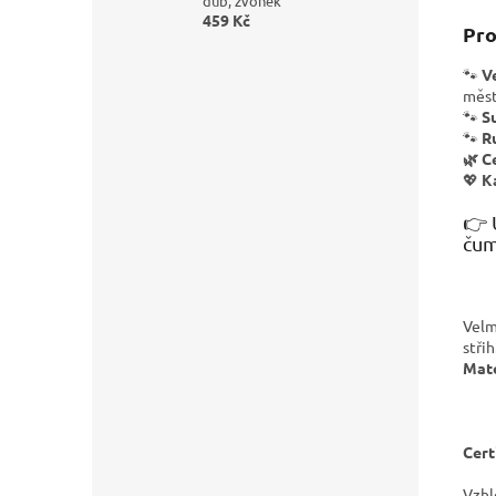
dub, zvonek
459 Kč
Pro
🐾
V
měs
🐾
S
🐾
R
🌿
C
💖
K
👉 
čum
Velm
střih
Mate
Cert
Vzhl