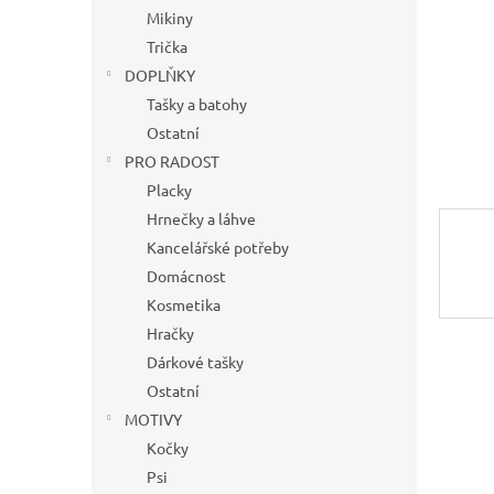
n
Mikiny
e
Trička
l
DOPLŇKY
Tašky a batohy
Ostatní
PRO RADOST
Placky
Hrnečky a láhve
Kancelářské potřeby
Domácnost
Kosmetika
Hračky
Dárkové tašky
Ostatní
MOTIVY
Kočky
Psi