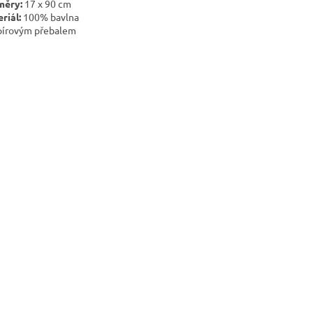
měry:
17 x 90 cm
riál:
100% bavlna
pírovým přebalem