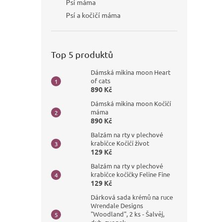
Psí máma
Psí a kočičí máma
Top 5 produktů
Dámská mikina moon Heart
of cats
890 Kč
Dámská mikina moon Kočičí
máma
890 Kč
Balzám na rty v plechové
krabičce Kočičí život
129 Kč
Balzám na rty v plechové
krabičce kočičky Feline Fine
129 Kč
Dárková sada krémů na ruce
Wrendale Designs
"Woodland", 2 ks - Šalvěj,