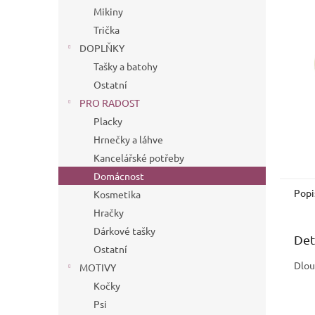
n
Mikiny
e
Trička
l
DOPLŇKY
Tašky a batohy
Ostatní
PRO RADOST
Placky
Hrnečky a láhve
Kancelářské potřeby
Domácnost
Popi
Kosmetika
Hračky
Dárkové tašky
Det
Ostatní
Dlo
MOTIVY
Kočky
Psi