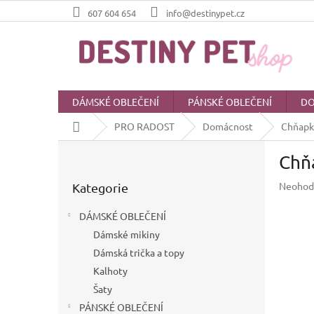
Přejít
607 604 654
info@destinypet.cz
na
obsah
DÁMSKÉ OBLEČENÍ
PÁNSKÉ OBLEČENÍ
DO
Domů
PRO RADOST
Domácnost
Chňapk
P
Chň
o
Přeskočit
s
Průměr
Neohod
Kategorie
kategorie
t
hodnoc
r
produkt
DÁMSKÉ OBLEČENÍ
a
je
Dámské mikiny
n
0,0
z
Dámská trička a topy
n
5
í
Kalhoty
hvězdič
p
Šaty
a
PÁNSKÉ OBLEČENÍ