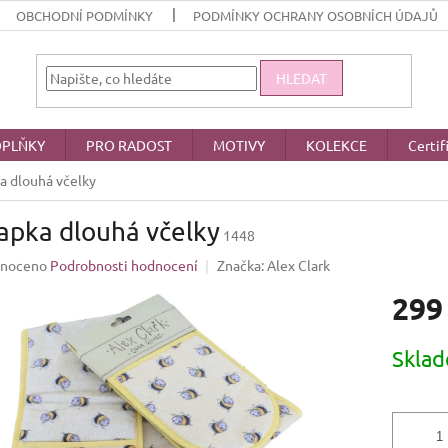
OBCHODNÍ PODMÍNKY
PODMÍNKY OCHRANY OSOBNÍCH ÚDAJŮ
HLEDAT
PLŇKY
PRO RADOST
MOTIVY
KOLEKCE
Certif
a dlouhá včelky
apka dlouhá včelky
1448
né
noceno
Podrobnosti hodnocení
Značka:
Alex Clark
ení
299
u
Měrná
Skla
cena:
ek.