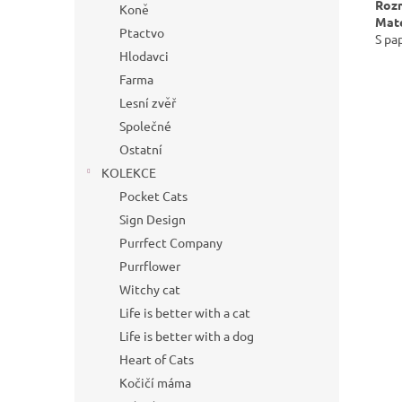
Roz
Koně
Mate
Ptactvo
S pa
Hlodavci
Farma
Lesní zvěř
Společné
Ostatní
KOLEKCE
Pocket Cats
Sign Design
Purrfect Company
Purrflower
Witchy cat
Life is better with a cat
Life is better with a dog
Heart of Cats
Kočičí máma