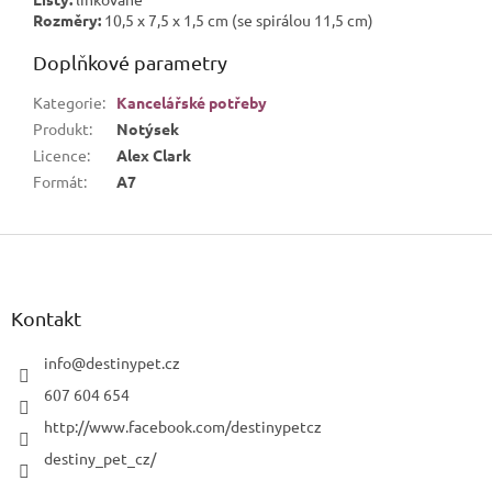
Rozměry:
10,5 x 7,5 x 1,5 cm (se spirálou 11,5 cm)
Doplňkové parametry
Kategorie
:
Kancelářské potřeby
Produkt
:
Notýsek
Licence
:
Alex Clark
Formát
:
A7
Z
á
p
a
Kontakt
t
í
info
@
destinypet.cz
607 604 654
http://www.facebook.com/destinypetcz
destiny_pet_cz/