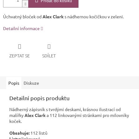
Přidat do košíku
Úchvatný bloček od
Alex Clark
s nádhernou kočičkou v zeleni.
Detailní informace
ZEPTAT SE
SDÍLET
Popis
Diskuze
Detailní popis produktu
Nádherný zápisník s tvrdými deskami, krásnou ilustrací od
malířky
Alex Clark
a 112 linkovanými stránkami pro milovníky
koček.
Obsahuje:
112 listů
Listy:
linkované