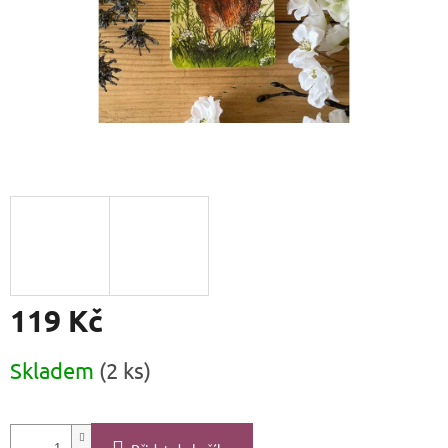
119 Kč
Měrná
Skladem
(2 ks)
cena: