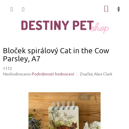
Přejít
NÁKUP
na
obsah
KOŠÍK
Bloček spirálový Cat in the Cow
Parsley, A7
1172
Průměrné
Neohodnoceno
Podrobnosti hodnocení
Značka:
Alex Clark
hodnocení
produktu
je
0,0
z
5
hvězdiček.