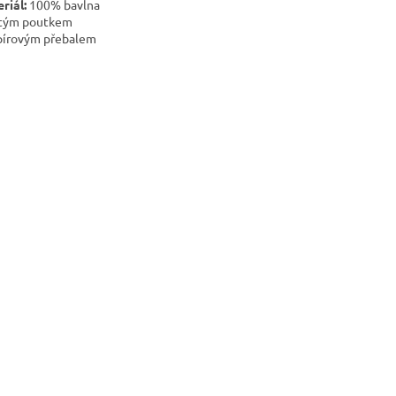
riál:
100% bavlna
itým poutkem
pírovým přebalem