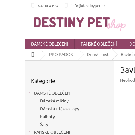
Přejít
607 604 654
info@destinypet.cz
na
obsah
DÁMSKÉ OBLEČENÍ
PÁNSKÉ OBLEČENÍ
DO
Domů
PRO RADOST
Domácnost
Bavlněn
P
Bavl
o
Přeskočit
s
Průměr
Neohod
Kategorie
kategorie
t
hodnoc
r
produkt
DÁMSKÉ OBLEČENÍ
a
je
Dámské mikiny
n
0,0
z
Dámská trička a topy
n
5
í
Kalhoty
hvězdič
p
Šaty
a
PÁNSKÉ OBLEČENÍ