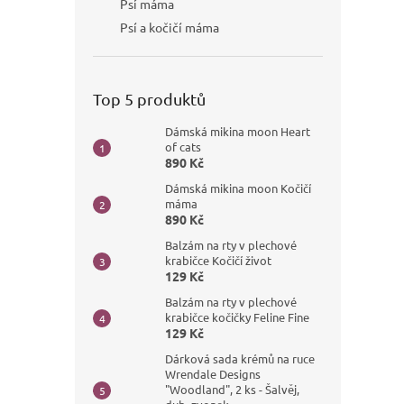
Psí máma
Psí a kočičí máma
Top 5 produktů
Dámská mikina moon Heart
of cats
890 Kč
Dámská mikina moon Kočičí
máma
890 Kč
Balzám na rty v plechové
krabičce Kočičí život
129 Kč
Balzám na rty v plechové
krabičce kočičky Feline Fine
129 Kč
Dárková sada krémů na ruce
Wrendale Designs
"Woodland", 2 ks - Šalvěj,