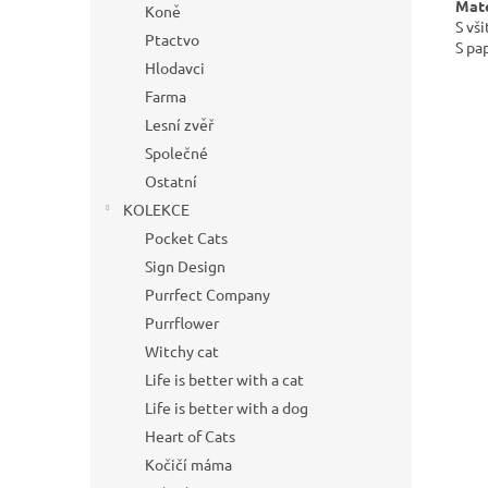
Mate
Koně
S vš
Ptactvo
S pa
Hlodavci
Farma
Lesní zvěř
Společné
Ostatní
KOLEKCE
Pocket Cats
Sign Design
Purrfect Company
Purrflower
Witchy cat
Life is better with a cat
Life is better with a dog
Heart of Cats
Kočičí máma