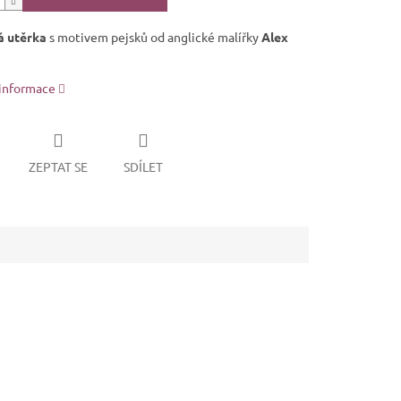
á utěrka
s motivem pejsků od anglické malířky
Alex
 informace
ZEPTAT SE
SDÍLET