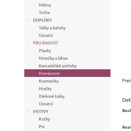
n
Mikiny
e
Trička
l
DOPLŇKY
Tašky a batohy
Ostatní
PRO RADOST
Placky
Hrnečky a láhve
Kancelářské potřeby
Domácnost
Popi
Kosmetika
Hračky
Dárkové tašky
Det
Ostatní
Bavl
MOTIVY
Kočky
Psi
Roz