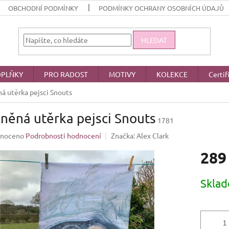
OBCHODNÍ PODMÍNKY
PODMÍNKY OCHRANY OSOBNÍCH ÚDAJŮ
HLEDAT
PLŇKY
PRO RADOST
MOTIVY
KOLEKCE
Certif
á utěrka pejsci Snouts
něná utěrka pejsci Snouts
1781
né
noceno
Podrobnosti hodnocení
Značka:
Alex Clark
ení
289
u
Měrná
Skla
cena:
ek.