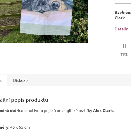
Bavlněn
Clark
.
Detailní
TISK
s
Diskuze
ailní popis produktu
něná utěrka
s motivem pejsků od anglické malířky
Alex Clark
.
měry:
45 x 65 cm