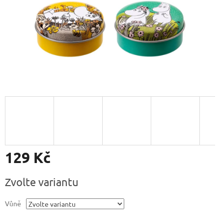
129 Kč
Měrná
Zvolte variantu
cena:
Vůně