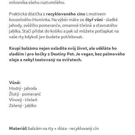
milovníka všeho roztomilého.
Praktická dózička z
recyklovaného cínu
s motivem
kouzelného Mumínka. Na výběr máte ze
čtyř vůní
- sladké
jahody, svěžího pomeranče, omamné třešně a sťavnatého
jablka. Stačí přidat do košíku a pak už můžete potlapkat na
vaše rty kdykoli jen budete potřebovat.
Koupí balzámu nejen osladíte svůj život, ale uděláte ho
sladším i pro kočky z Destiny Pet. Je vegan, bez palmového
oleje a nebyl testovaný na zvířatech.
Vůně:
Modrý - jahoda
Žlutý - pomeranč
Vínový - třešeň
Zelený - jablko
Materiál:
balzám na rty + dóza - recyklovaný cín