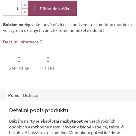
Přidat do košíku
Balzám na rty
v plechové dózičce s motivem roztomilého mumínka
ve čtyřech úžasných vůních - tomu nemůžete odolat!
Detailní informace
ZEPTAT SE
SDÍLET
Popis
Diskuze
Detailní popis produktu
Balzám na rty je
absolutní nezbytnost
ve všech ročních
obdobích a rozhodně nesmí chybět v žádné kabelce, tašce, či
batohu. A balzám s roztomilým Mumínkem potěší každého