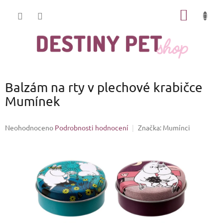
Přejít
NÁKUP
na
obsah
KOŠÍK
Balzám na rty v plechové krabičce
Mumínek
Průměrné
Neohodnoceno
Podrobnosti hodnocení
Značka:
Mumínci
hodnocení
produktu
je
0,0
z
5
hvězdiček.