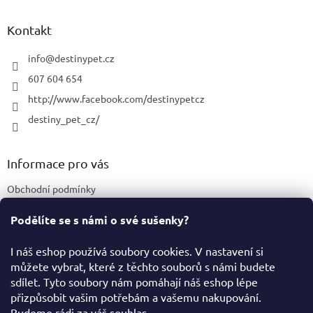
p
a
Kontakt
t
í
info
@
destinypet.cz
607 604 654
http://www.facebook.com/destinypetcz
destiny_pet_cz/
Informace pro vás
Obchodní podmínky
Podmínky ochrany osobních údajů
Podělíte se s námi o své sušenky?
Certifikace a označení produktů
I náš eshop používá soubory cookies. V nastavení si
můžete vybrat, které z těchto souborů s námi budete
Facebook
sdílet. Tyto soubory nám pomáhají náš eshop lépe
přizpůsobit vašim potřebám a vašemu nakupování.
Budeme rádi za váš souhlas.